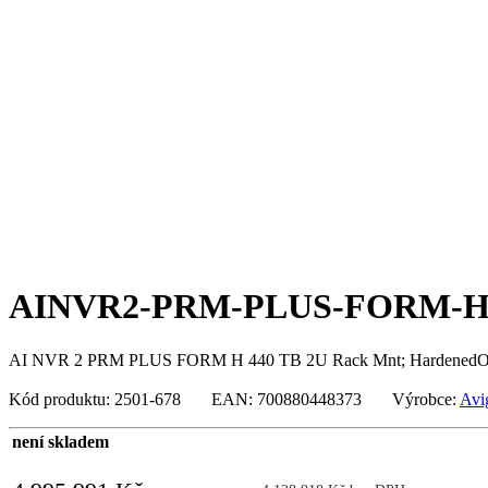
AINVR2-PRM-PLUS-FORM-H-
AI NVR 2 PRM PLUS FORM H 440 TB 2U Rack Mnt; HardenedOS
Kód produktu: 2501-678 EAN: 700880448373 Výrobce:
Avi
není skladem