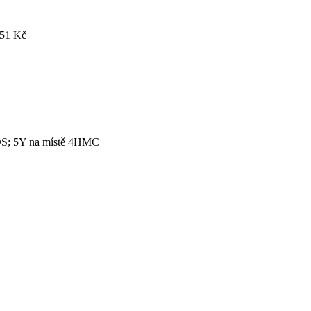
151 Kč
; 5Y na místě 4HMC