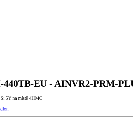
440TB-EU - AINVR2-PRM-PL
; 5Y na místě 4HMC
gilon