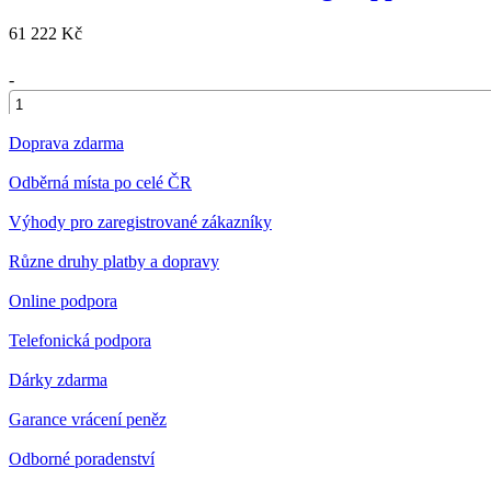
61 222 Kč
-
+
Doprava zdarma
Odběrná místa po celé ČR
Výhody pro zaregistrované zákazníky
Různe druhy platby a dopravy
Online podpora
Telefonická podpora
Dárky zdarma
Garance vrácení peněz
Odborné poradenství