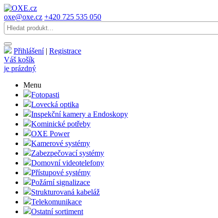
oxe@oxe.cz
+420 725 535 050
Přihlášení
|
Registrace
Váš košík
je prázdný
Menu
Fotopasti
Lovecká optika
Inspekční kamery a Endoskopy
Kominické potřeby
OXE Power
Kamerové systémy
Zabezpečovací systémy
Domovní videotelefony
Přístupové systémy
Požární signalizace
Strukturovaná kabeláž
Telekomunikace
Ostatní sortiment