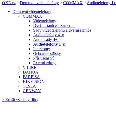
OXE.cz
>
Domovní videotelefony
>
COMMAX
>
Audiotelefony
Domovní videotelefony
COMMAX
Videotelefony
Dveřní stanice s kamerou
Sady videotelefonu a dveřní stanice
Audiotelefony 4+n
Audio sady 4+n
Audiotelefony 1+n
Interkomy
Ochranné stříšky
Příslušenství
Externí zdroje
V-LINE
DAHUA
FARFISA
HIKVISION
TESLA
GENWAY
× Zrušit všechny filtry