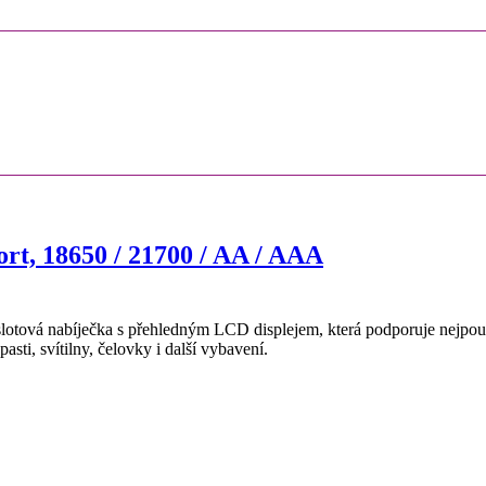
rt, 18650 / 21700 / AA / AAA
lotová nabíječka s přehledným LCD displejem, která podporuje nejpouž
asti, svítilny, čelovky i další vybavení.