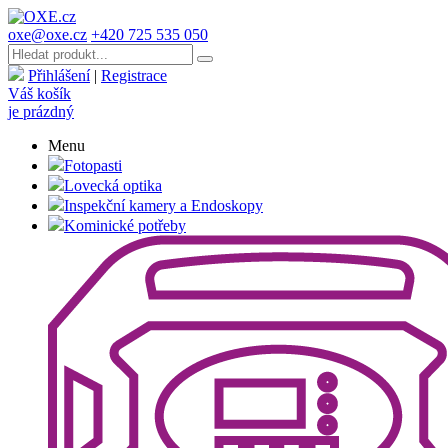
oxe@oxe.cz
+420 725 535 050
Přihlášení
|
Registrace
Váš košík
je prázdný
Menu
Fotopasti
Lovecká optika
Inspekční kamery a Endoskopy
Kominické potřeby