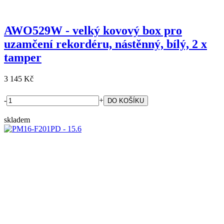
AWO529W - velký kovový box pro
uzamčení rekordéru, nástěnný, bílý, 2 x
tamper
3 145 Kč
-
+
skladem