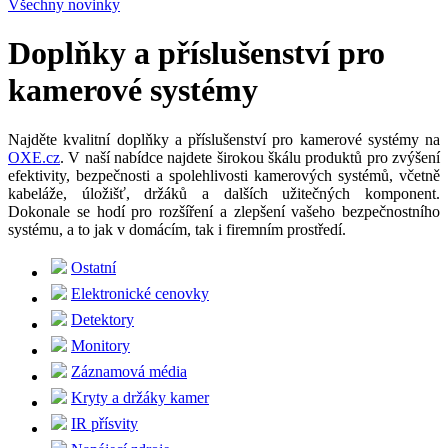
Všechny novinky
Doplňky a příslušenství pro
kamerové systémy
Najděte kvalitní doplňky a příslušenství pro kamerové systémy na
OXE.cz
. V naší nabídce najdete širokou škálu produktů pro zvýšení
efektivity, bezpečnosti a spolehlivosti kamerových systémů, včetně
kabeláže, úložišť, držáků a dalších užitečných komponent.
Dokonale se hodí pro rozšíření a zlepšení vašeho bezpečnostního
systému, a to jak v domácím, tak i firemním prostředí.
Ostatní
Elektronické cenovky
Detektory
Monitory
Záznamová média
Kryty a držáky kamer
IR přísvity