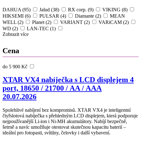
DAHUA (95)
Jalud (38)
RX corp. (9)
VIKING (8)
HIKSEMI (6)
PULSAR (4)
Diamante (2)
MEAN
WELL (2)
Planet (2)
VARIANT (2)
VARiCAM (2)
WD (2)
LAN-TEC (1)
Zobrazit více
Cena
do 5 900 Kč
XTAR VX4 nabíječka s LCD displejem 4
port, 18650 / 21700 / AA / AAA
20.07.2026
Spolehlivé nabíjení bez kompromisů. XTAR VX4 je inteligentní
čtyřslotová nabíječka s přehledným LCD displejem, která podporuje
nejpoužívanější Li-ion i Ni-MH akumulátory. Nabíjí bezpečně,
šetrně a navíc umožňuje otestovat skutečnou kapacitu baterií –
ideální pro fotopasti, svítilny, čelovky i další vybavení.