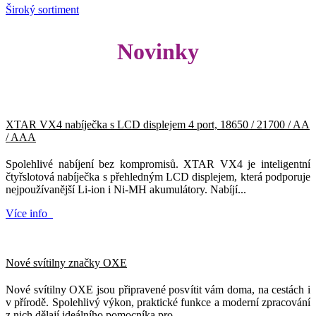
Široký sortiment
Novinky
XTAR VX4 nabíječka s LCD displejem 4 port, 18650 / 21700 / AA
/ AAA
Spolehlivé nabíjení bez kompromisů. XTAR VX4 je inteligentní
čtyřslotová nabíječka s přehledným LCD displejem, která podporuje
nejpoužívanější Li-ion i Ni-MH akumulátory. Nabíjí...
Více info
Nové svítilny značky OXE
Nové svítilny OXE jsou připravené posvítit vám doma, na cestách i
v přírodě. Spolehlivý výkon, praktické funkce a moderní zpracování
z nich dělají ideálního pomocníka pro...