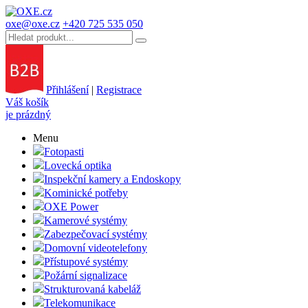
oxe@oxe.cz
+420 725 535 050
Přihlášení
|
Registrace
Váš košík
je prázdný
Menu
Fotopasti
Lovecká optika
Inspekční kamery a Endoskopy
Kominické potřeby
OXE Power
Kamerové systémy
Zabezpečovací systémy
Domovní videotelefony
Přístupové systémy
Požární signalizace
Strukturovaná kabeláž
Telekomunikace