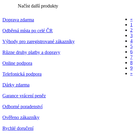
Načíst další produkty
«
Doprava zdarma
1
2
Odběrná místa po celé ČR
3
4
Výhody pro zaregistrované zákazníky
5
6
Různe druhy platby a dopravy
7
8
Online podpora
9
»
Telefonická podpora
Dárky zdarma
Garance vrácení peněz
Odborné poradenství
Ověřeno zákazníky
Rychlé doručení