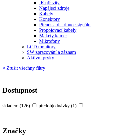
IR přísvity
Napájecí zdroje
Kabely
Konektory
Přenos a distribuce signálu
Propojovací kabely
Makety kamer
Mikrofony
LCD monitory
SW zpracování a záznam
Aktivní prvky
× Zrušit všechny filtry
Dostupnost
skladem (126)
předobjednávky (1)
Značky