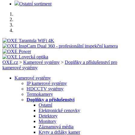
Ostatní sortiment
OXE.cz
>
Kamerové systémy
>
Doplňky a příslušenství pro
kamerové systémy
Kamerové systémy
IP kamerové systémy
HDCCTV systémy
Termokamery
Doplňky a příslušenství
Ostatní
Elektronické cenovky
Detektory
Monitory
Záznamová média
Kryty a držáky kamer