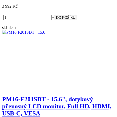
3 992 Kč
-
+
skladem
PM16-F201SDT - 15.6", dotykový
přenosný LCD monitor, Full HD, HDMI,
USB-C, VESA