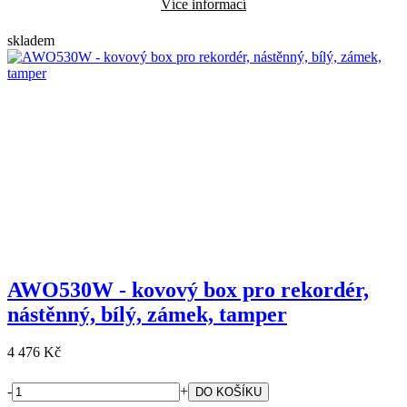
Více informací
skladem
AWO530W - kovový box pro rekordér,
nástěnný, bílý, zámek, tamper
4 476 Kč
-
+