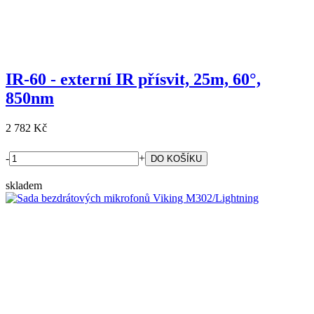
IR-60 - externí IR přísvit, 25m, 60°,
850nm
2 782 Kč
-
+
skladem