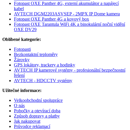
Fotopast OXE Panther 4G, externí akumulátor a napájecí
kabel
AVTECH DGM2203ASVSEP - 2MPX IP Dome kamera
Fotopast OXE Panther 4G a kovový box
Fotopast OXE Tarantula WiFi 4K a binokulární noční vidění
OXE DV29
Oblíbené kategorie:
Fotopasti
Bezkontaktní teploměry
Žárovky
GPS lokátory, trackery a hodinky
AVTECH IP kamerové systémy - profesionální bezpečnostní
řešení
AVTECH - HDCCTV systémy
Užitečné informace:
Velkoobchodní spolupráce
O nás
Pobočky a otevírací doba
Způsob dopravy a platby
Jak nakupovat
Průvodce reklamací