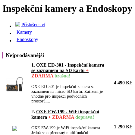
Inspekční kamery a Endoskopy
Příslušenství
Kamery
Endoskopy
Nejprodávanější
1.
OXE ED-301 - Inspekční kamera
se záznamem na SD kartu
+
ZDARMA
brašna!
4 490 Kč
OXE ED-301 je inspekční kamera se
záznamem na micro SD kartu. Zařízení je
vhodné pro inspekci podvodních
prostorů,...
2.
OXE EW-199 - WiFi inspekční
kamera
+ ZDARMA
doprava!
1 290 Kč
OXE EW-199 je WiFi inspekční kamera.
Jedná se o přenosný multifunkční