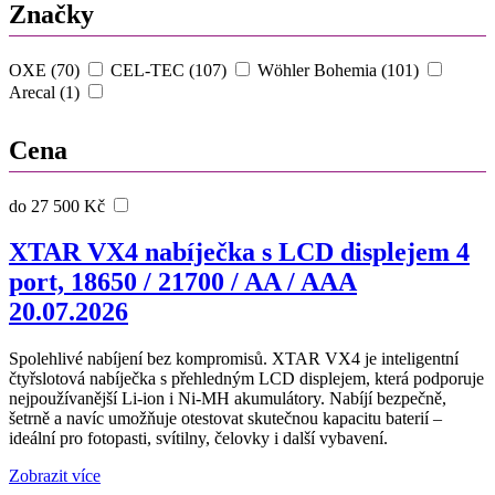
Značky
OXE (70)
CEL-TEC (107)
Wöhler Bohemia (101)
Arecal (1)
Cena
do 27 500 Kč
XTAR VX4 nabíječka s LCD displejem 4
port, 18650 / 21700 / AA / AAA
20.07.2026
Spolehlivé nabíjení bez kompromisů. XTAR VX4 je inteligentní
čtyřslotová nabíječka s přehledným LCD displejem, která podporuje
nejpoužívanější Li-ion i Ni-MH akumulátory. Nabíjí bezpečně,
šetrně a navíc umožňuje otestovat skutečnou kapacitu baterií –
ideální pro fotopasti, svítilny, čelovky i další vybavení.
Zobrazit více