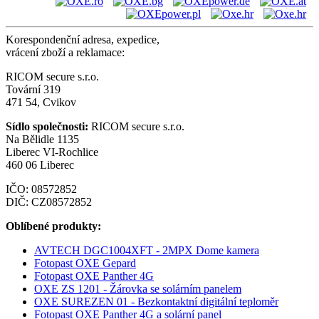
Korespondenční adresa, expedice,
vrácení zboží a reklamace:
RICOM secure s.r.o.
Tovární 319
471 54, Cvikov
Sídlo společnosti:
RICOM secure s.r.o.
Na Bělidle 1135
Liberec VI-Rochlice
460 06 Liberec
IČO: 08572852
DIČ: CZ08572852
Oblíbené produkty:
AVTECH DGC1004XFT - 2MPX Dome kamera
Fotopast OXE Gepard
Fotopast OXE Panther 4G
OXE ZS 1201 - Žárovka se solárním panelem
OXE SUREZEN 01 - Bezkontaktní digitální teploměr
Fotopast OXE Panther 4G a solární panel