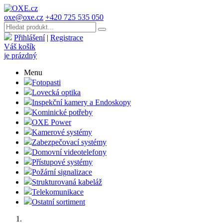
oxe@oxe.cz
+420 725 535 050
Přihlášení
|
Registrace
Váš košík
je prázdný
Menu
Fotopasti
Lovecká optika
Inspekční kamery a Endoskopy
Kominické potřeby
OXE Power
Kamerové systémy
Zabezpečovací systémy
Domovní videotelefony
Přístupové systémy
Požární signalizace
Strukturovaná kabeláž
Telekomunikace
Ostatní sortiment