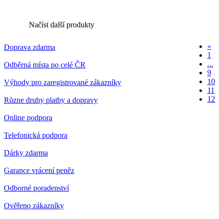
Načíst další produkty
«
Doprava zdarma
1
...
Odběrná místa po celé ČR
9
10
Výhody pro zaregistrované zákazníky
11
12
Různe druhy platby a dopravy
Online podpora
Telefonická podpora
Dárky zdarma
Garance vrácení peněz
Odborné poradenství
Ověřeno zákazníky