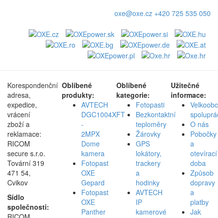
oxe@oxe.cz
+420 725 535 050
Korespondenční
Oblíbené
Oblíbené
Užitečné
adresa,
produkty:
kategorie:
informace:
expedice,
AVTECH
Fotopasti
Velkoob
vrácení
DGC1004XFT
Bezkontaktní
spoluprá
zboží a
-
teploměry
O nás
reklamace:
2MPX
Žárovky
Pobočky
RICOM
Dome
GPS
a
secure s.r.o.
kamera
lokátory,
otevírací
Tovární 319
Fotopast
trackery
doba
471 54,
OXE
a
Způsob
Cvikov
Gepard
hodinky
dopravy
Fotopast
AVTECH
a
Sídlo
OXE
IP
platby
společnosti:
Panther
kamerové
Jak
RICOM