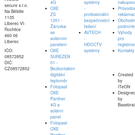
4G
systémy
nakupov
secure s.r.o.
OXE
-
Průvodc
Na Bělidle
ZS
profesionální
reklamac
1135
1201 -
bezpečnostní
Obchodn
Liberec VI-
Žárovka
řešení
podmínk
Rochlice
se
AVTECH
Výhody
460 06
solárním
-
pro
Liberec
panelem
HDCCTV
registro
IČO:
OXE
systémy
Kontakty
08572852
SUREZEN
DIČ:
01 -
CZ08572852
Bezkontaktní
digitální
Created
teploměr
by
Fotopast
ITeON
OXE
Designe
Panther
by
4G a
Basebrai
solární
panel
Fotopast
OXE
Panther