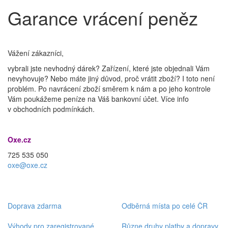
Garance vrácení peněz
Vážení zákazníci,
vybrali jste nevhodný dárek? Zařízení, které jste objednali Vám
nevyhovuje? Nebo máte jiný důvod, proč vrátit zboží? I toto není
problém. Po navrácení zboží směrem k nám a po jeho kontrole
Vám poukážeme peníze na Váš bankovní účet. Více info
v obchodních podmínkách.
Oxe.cz
725 535 050
oxe@oxe.cz
Doprava zdarma
Odběrná místa po celé ČR
Výhody pro zaregistrované
Různe druhy platby a dopravy