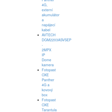
4G,
externí
akumulátor
a
napájecí
kabel
AVTECH
DGM2203ASVSEP
-
2MPX
IP
Dome
kamera
Fotopast
OXE
Panther
4G a
kovový
box
Fotopast
OXE
Tarantula