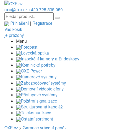
oxe@oxe.cz
+420 725 535 050
Přihlášení
|
Registrace
Váš košík
je prázdný
Menu
Fotopasti
Lovecká optika
Inspekční kamery a Endoskopy
Kominické potřeby
OXE Power
Kamerové systémy
Zabezpečovací systémy
Domovní videotelefony
Přístupové systémy
Požární signalizace
Strukturovaná kabeláž
Telekomunikace
Ostatní sortiment
OXE.cz
>
Garance vrácení peněz