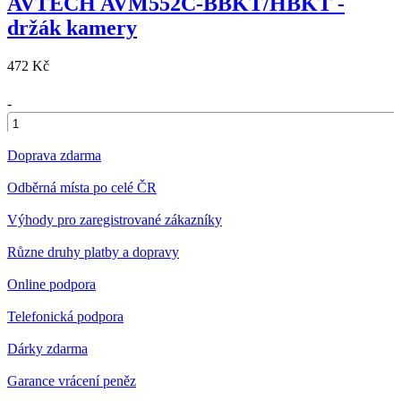
AVTECH AVM552C-BBKT/HBKT -
držák kamery
472 Kč
-
+
Doprava zdarma
Odběrná místa po celé ČR
Výhody pro zaregistrované zákazníky
Různe druhy platby a dopravy
Online podpora
Telefonická podpora
Dárky zdarma
Garance vrácení peněz