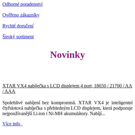
Odborné poradenství
Ověřeno zákazníky
Rychlé doručení
Široký sortiment
Novinky
XTAR VX4 nabíječka s LCD displejem 4 port, 18650 / 21700 / AA
/ AAA
Spolehlivé nabíjení bez kompromisů. XTAR VX4 je inteligentní
čtyřslotová nabíječka s přehledným LCD displejem, která podporuje
nejpoužívanější Li-ion i Ni-MH akumulátory. Nabíjí...
Více info