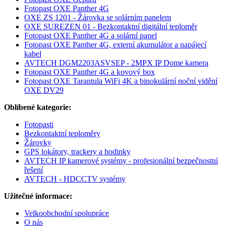
Fotopast OXE Panther 4G
OXE ZS 1201 - Žárovka se solárním panelem
OXE SUREZEN 01 - Bezkontaktní digitální teploměr
Fotopast OXE Panther 4G a solární panel
Fotopast OXE Panther 4G, externí akumulátor a napájecí
kabel
AVTECH DGM2203ASVSEP - 2MPX IP Dome kamera
Fotopast OXE Panther 4G a kovový box
Fotopast OXE Tarantula WiFi 4K a binokulární noční vidění
OXE DV29
Oblíbené kategorie:
Fotopasti
Bezkontaktní teploměry
Žárovky
GPS lokátory, trackery a hodinky
AVTECH IP kamerové systémy - profesionální bezpečnostní
řešení
AVTECH - HDCCTV systémy
Užitečné informace:
Velkoobchodní spolupráce
O nás