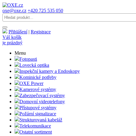
oxe@oxe.cz
+420 725 535 050
Přihlášení
|
Registrace
Váš košík
je prázdný
Menu
Fotopasti
Lovecká optika
Inspekční kamery a Endoskopy
Kominické potřeby
OXE Power
Kamerové systémy
Zabezpečovací systémy
Domovní videotelefony
Přístupové systémy
Požární signalizace
Strukturovaná kabeláž
Telekomunikace
Ostatní sortiment