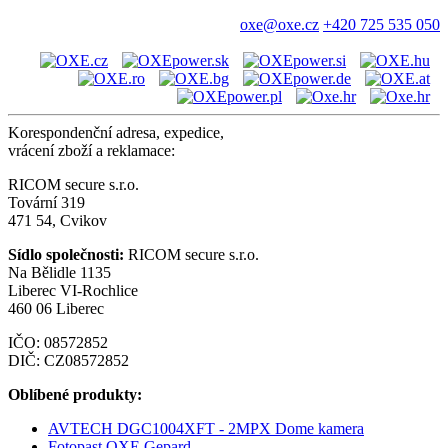
oxe@oxe.cz
+420 725 535 050
Korespondenční adresa, expedice,
vrácení zboží a reklamace:
RICOM secure s.r.o.
Tovární 319
471 54, Cvikov
Sídlo společnosti:
RICOM secure s.r.o.
Na Bělidle 1135
Liberec VI-Rochlice
460 06 Liberec
IČO: 08572852
DIČ: CZ08572852
Oblíbené produkty:
AVTECH DGC1004XFT - 2MPX Dome kamera
Fotopast OXE Gepard