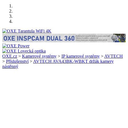
OXE.cz
>
Kamerové systémy
>
IP kamerové systémy
>
AVTECH
>
Příslušenství
>
AVTECH AVA43BK-WBKT držák kamery
nástěnný