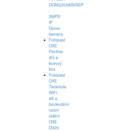
DGM2203ASVSEP
-
2MPX
IP
Dome
kamera
Fotopast
OXE
Panther
4G a
kovový
box
Fotopast
OXE
Tarantula
WiFi
4K a
binokulární
noční
vidění
OXE
DV29