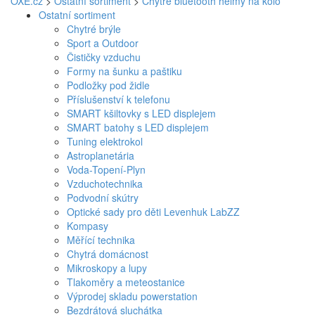
OXE.cz
>
Ostatní sortiment
>
Chytré bluetooth helmy na kolo
Ostatní sortiment
Chytré brýle
Sport a Outdoor
Čističky vzduchu
Formy na šunku a paštiku
Podložky pod židle
Příslušenství k telefonu
SMART kšiltovky s LED displejem
SMART batohy s LED displejem
Tuning elektrokol
Astroplanetária
Voda-Topení-Plyn
Vzduchotechnika
Podvodní skútry
Optické sady pro děti Levenhuk LabZZ
Kompasy
Měřící technika
Chytrá domácnost
Mikroskopy a lupy
Tlakoměry a meteostanice
Výprodej skladu powerstation
Bezdrátová sluchátka