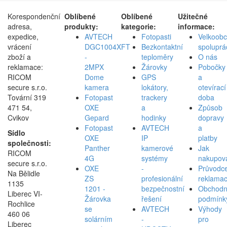
Korespondenční
Oblíbené
Oblíbené
Užitečné
adresa,
produkty:
kategorie:
informace:
expedice,
AVTECH
Fotopasti
Velkoob
vrácení
DGC1004XFT
Bezkontaktní
spoluprá
zboží a
-
teploměry
O nás
reklamace:
2MPX
Žárovky
Pobočky
RICOM
Dome
GPS
a
secure s.r.o.
kamera
lokátory,
otevírací
Tovární 319
Fotopast
trackery
doba
471 54,
OXE
a
Způsob
Cvikov
Gepard
hodinky
dopravy
Fotopast
AVTECH
a
Sídlo
OXE
IP
platby
společnosti:
Panther
kamerové
Jak
RICOM
4G
systémy
nakupov
secure s.r.o.
OXE
-
Průvodc
Na Bělidle
ZS
profesionální
reklamac
1135
1201 -
bezpečnostní
Obchodn
Liberec VI-
Žárovka
řešení
podmínk
Rochlice
se
AVTECH
Výhody
460 06
solárním
-
pro
Liberec