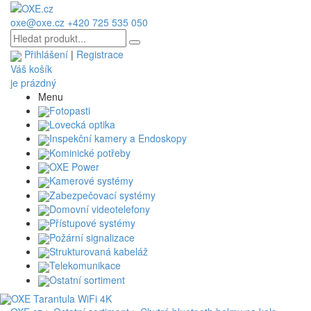
oxe@oxe.cz
+420 725 535 050
Přihlášení
|
Registrace
Váš košík
je prázdný
Menu
Fotopasti
Lovecká optika
Inspekční kamery a Endoskopy
Kominické potřeby
OXE Power
Kamerové systémy
Zabezpečovací systémy
Domovní videotelefony
Přístupové systémy
Požární signalizace
Strukturovaná kabeláž
Telekomunikace
Ostatní sortiment