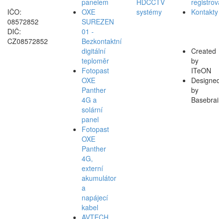
panelem
HDCCTV
registro
IČO:
OXE
systémy
Kontakty
08572852
SUREZEN
DIČ:
01 -
CZ08572852
Bezkontaktní
digitální
Created
teploměr
by
Fotopast
ITeON
OXE
Designe
Panther
by
4G a
Basebrai
solární
panel
Fotopast
OXE
Panther
4G,
externí
akumulátor
a
napájecí
kabel
AVTECH