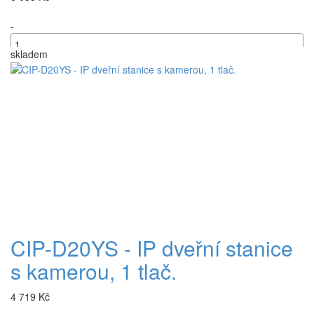
-
skladem
+
CIP-D20YS - IP dveřní stanice
s kamerou, 1 tlač.
4 719 Kč