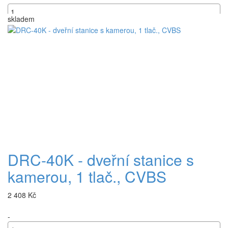
skladem
+
DRC-40K - dveřní stanice s
kamerou, 1 tlač., CVBS
2 408 Kč
-