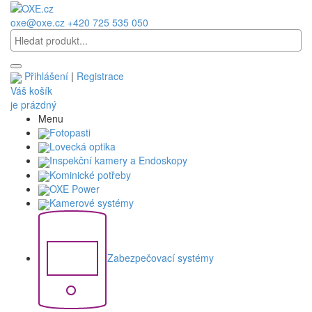
oxe@oxe.cz
+420 725 535 050
Přihlášení
|
Registrace
Váš košík
je prázdný
Menu
Fotopasti
Lovecká optika
Inspekční kamery a Endoskopy
Kominické potřeby
OXE Power
Kamerové systémy
Zabezpečovací systémy