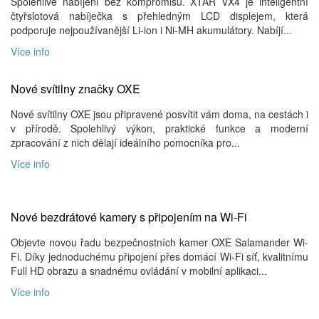
Spolehlivé nabíjení bez kompromisů. XTAR VX4 je inteligentní
čtyřslotová nabíječka s přehledným LCD displejem, která
podporuje nejpoužívanější Li-ion i Ni-MH akumulátory. Nabíjí...
Více info
Nové svítilny značky OXE
Nové svítilny OXE jsou připravené posvítit vám doma, na cestách i
v přírodě. Spolehlivý výkon, praktické funkce a moderní
zpracování z nich dělají ideálního pomocníka pro...
Více info
Nové bezdrátové kamery s připojením na Wi-Fi
Objevte novou řadu bezpečnostních kamer OXE Salamander Wi-
Fi. Díky jednoduchému připojení přes domácí Wi-Fi síť, kvalitnímu
Full HD obrazu a snadnému ovládání v mobilní aplikaci...
Více info