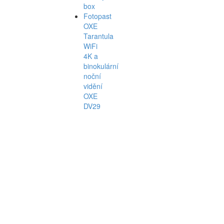
box
Fotopast
OXE
Tarantula
WiFi
4K a
binokulární
noční
vidění
OXE
DV29