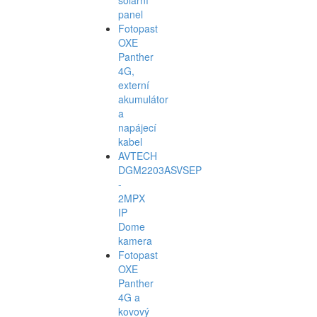
panel
Fotopast
OXE
Panther
4G,
externí
akumulátor
a
napájecí
kabel
AVTECH
DGM2203ASVSEP
-
2MPX
IP
Dome
kamera
Fotopast
OXE
Panther
4G a
kovový