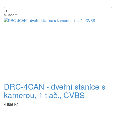
-
skladem
+
DRC-4CAN - dveřní stanice s
kamerou, 1 tlač., CVBS
4 586 Kč
-