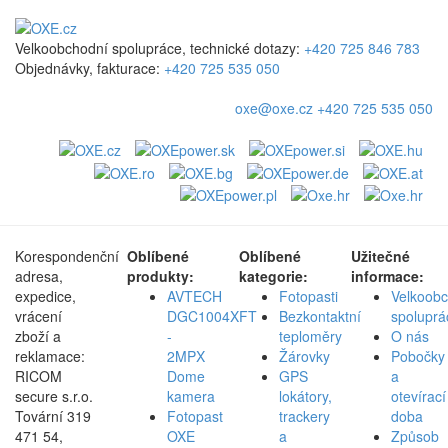
Velkoobchodní spolupráce, technické dotazy:
+420 725 846 783
Objednávky, fakturace:
+420 725 535 050
oxe@oxe.cz
+420 725 535 050
Korespondenční
Oblíbené
Oblíbené
Užitečné
adresa,
produkty:
kategorie:
informace:
expedice,
AVTECH
Fotopasti
Velkoob
vrácení
DGC1004XFT
Bezkontaktní
spoluprá
zboží a
-
teploměry
O nás
reklamace:
2MPX
Žárovky
Pobočky
RICOM
Dome
GPS
a
secure s.r.o.
kamera
lokátory,
otevírací
Tovární 319
Fotopast
trackery
doba
471 54,
OXE
a
Způsob