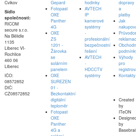
Cvikov
Gepard
hodinky
dopravy
Fotopast
AVTECH
a
Sídlo
OXE
IP
platby
společnosti:
Panther
kamerové
Jak
RICOM
4G
systémy
nakupov
secure s.r.o.
OXE
-
Průvodc
Na Bělidle
ZS
profesionální
reklamac
1135
1201 -
bezpečnostní
Obchodn
Liberec VI-
Žárovka
řešení
podmínk
Rochlice
se
AVTECH
Výhody
460 06
solárním
-
pro
Liberec
panelem
HDCCTV
registro
IČO:
OXE
systémy
Kontakty
08572852
SUREZEN
DIČ:
01 -
CZ08572852
Bezkontaktní
digitální
Created
teploměr
by
Fotopast
ITeON
OXE
Designe
Panther
by
4G a
Basebrai
solární