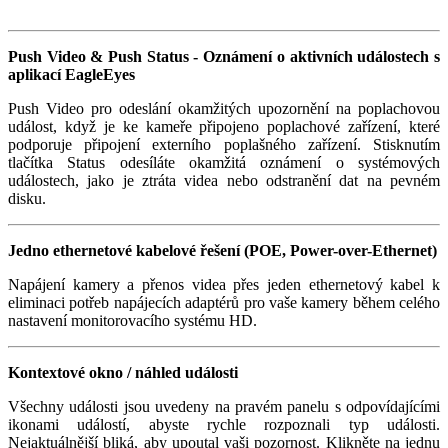
Push Video & Push Status - Oznámení o aktivních událostech s
aplikací EagleEyes
Push Video pro odeslání okamžitých upozornění na poplachovou
událost, když je ke kameře připojeno poplachové zařízení, které
podporuje připojení externího poplašného zařízení. Stisknutím
tlačítka Status odesíláte okamžitá oznámení o systémových
událostech, jako je ztráta videa nebo odstranění dat na pevném
disku.
Jedno ethernetové kabelové řešení (POE, Power-over-Ethernet)
Napájení kamery a přenos videa přes jeden ethernetový kabel k
eliminaci potřeb napájecích adaptérů pro vaše kamery během celého
nastavení monitorovacího systému HD.
Kontextové okno / náhled události
Všechny události jsou uvedeny na pravém panelu s odpovídajícími
ikonami událostí, abyste rychle rozpoznali typ události.
Nejaktuálnější bliká, aby upoutal vaši pozornost. Klikněte na jednu