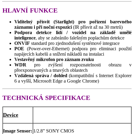
HLAVNÍ FUNKCE
Viditelný přísvit (Starlight) pro pořízení barevného
záznamu i při noční expozici
(IR přísvit až na 30 metrů)
Podpora detekce lidí / vozidel na základě umělé
inteligence
, aby se zabránilo falešným poplachům detekce
ONVIF
standard pro zjednodušení systémové integrace
POE
(Power-over-Ethernet) podpora pro eliminaci použití
napájecích kabelů a snížení nákladů na instalaci
Vestavěný mikrofon pro záznam zvuku
WDR
pro zvýšení rozpoznatelnosti obrazu v
přeexponovaných a tmavých oblastech
Vzdálená správa / dohled
(kompatibilní s Internet Explorer
6 a vyšší, Microsoft Edge a Google Chrome)
TECHNICKÁ SPECIFIKACE
Device
Image Sensor:
1/2.8” SONY CMOS