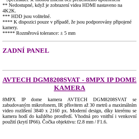
** Nedostupné, když je zobrazení videa HDMI nastaveno na
4K2K.
*** HDD jsou volitelné.
**** K dispozici pouze v případě, že jsou podporovány připojené
kamery.
***** Rozměrová tolerance: ± 5 mm
ZADNÍ PANEL
AVTECH DGM8208SVAT - 8MPX IP DOME
KAMERA
8MPX IP dome kamera AVTECH DGM8208SVAT se
zabudovaným mikrofonem, IR přísvitem až 30 metrů a maximálním
video rozlišení 3840 x 2160 px. Moderní design, díky kterému se
kamera hodí do každého prostředí. Vhodná pro vnitřní i venkovní
použití (krytí IP66). Čočka objektivu: f2.8 mm / F1.6.