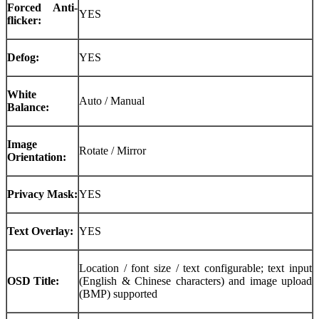
Forced Anti-
YES
flicker:
Defog:
YES
White
Auto / Manual
Balance:
Image
Rotate / Mirror
Orientation:
Privacy Mask:
YES
Text Overlay:
YES
Location / font size / text configurable; text input
OSD Title:
(English & Chinese characters) and image upload
(BMP) supported