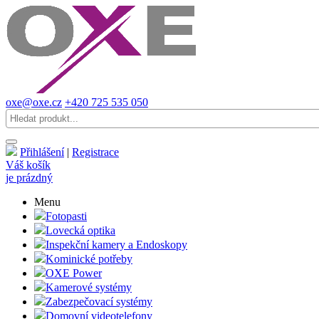
oxe@oxe.cz
+420 725 535 050
Přihlášení
|
Registrace
Váš košík
je prázdný
Menu
Fotopasti
Lovecká optika
Inspekční kamery a Endoskopy
Kominické potřeby
OXE Power
Kamerové systémy
Zabezpečovací systémy
Domovní videotelefony