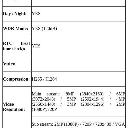
Day / Night:
YES
WDR Mode:
YES (120dB)
RTC (real-
YES
time clock):
Video
Compression:
H265 / H.264
Main stream: 8MP (3840x2160) / 6MP
(3072x2048) / 5MP (2592x1944) / 4MP
Video
(2560x1440) / 3MP (2304x1296) / 2MP
Resolution:
(1080P)/720P
Sub stream: 2MP (1080P) / 720P / 720x480 / VGA