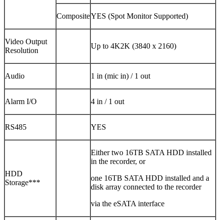
Composite
YES (Spot Monitor Supported)
Video Output
Up to 4K2K (3840 x 2160)
Resolution
Audio
1 in (mic in) / 1 out
Alarm I/O
4 in / 1 out
RS485
YES
Either two 16TB SATA HDD installed
in the recorder, or
HDD
one 16TB SATA HDD installed and a
Storage***
disk array connected to the recorder
via the eSATA interface