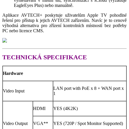
vyhledávání v místní síti, synchronizaci s iCloud (vyžaduje
EagleEyes Plus) nebo manuálně.
Aplikace AVTECH+ poskytuje uživatelům Apple TV pohodlné
řešení pro přístup k jejich AVTECH zařízením. Navíc je to cenově
výhodná alternativa pro zřízení kontrolních místností bez potřeby
PC nebo licence CMS.
TECHNICKÁ SPECIFIKACE
Hardware
LAN port with PoE x 8 + WAN port x
Video Input
1
HDMI
YES (4K2K)
Video Output
VGA**
YES (720P / Spot Monitor Supported)