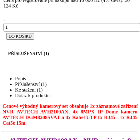
Cena pro registrované při nákupu nad 10 000 Kč (4% sleva): 26
124 Kč
-
+
PŘÍSLUŠENSTVÍ (1)
Popis
Příslušenství (1)
Ke stažení (1)
Dotaz k produktu
Cenově výhodný kamerový set obsahuje 1x záznamové zařízení
NVR AVTECH AVH2109AX, 4x 8MPX IP Dome kameru
AVTECH DGM8208SVAT a 4x Kabel UTP 1x RJ45 - 1x RJ45
Cat5e 15m.