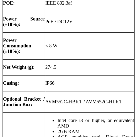
POE:
IEEE 802.3af
Power Source
PoE / DC12V
(±10%):
Power
Consumption
< 8 W
(±10%):
Net Weight (g):
274.5
Casing:
IP66
Optional Bracket /
AVM552C-HBKT / AVM552C-HLKT
Junction Box:
Intel core i3 or higher, or equivalent
AMD
2GB RAM
AGP graphics card, Direct Draw,