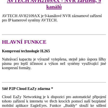
AVTECH AVH2109AX - NVR zařízení, 9
kanálů
AVTECH AVH2109AX je 9-kanálové NVR záznamové zařízení
pro IP kamerové systémy AVTECH.
HLAVNÍ FUNKCE
Kompresní technologie H.265
Nahrávací kapacita je výrazně vylepšena, stejně jako úspora šířky
pásma pro lepší účinnost a výkon než systémy využívající jiné
kompresní formáty.
Sítě P2P Cloud EaZy zdarma *
Cloud EaZy Networking je k dispozici pro automatické připojení
tohoto zařízení k internetu ve třech krocích pomocí naší bezplatné
mobilní aplikace EagleEyes. Funkce „Buddy“ slouží ke sdílení