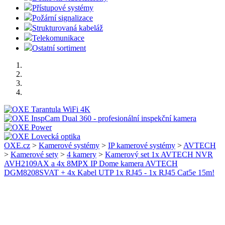
Přístupové systémy
Požární signalizace
Strukturovaná kabeláž
Telekomunikace
Ostatní sortiment
OXE.cz
>
Kamerové systémy
>
IP kamerové systémy
>
AVTECH
>
Kamerové sety
>
4 kamery
>
Kamerový set 1x AVTECH NVR
AVH2109AX a 4x 8MPX IP Dome kamera AVTECH
DGM8208SVAT + 4x Kabel UTP 1x RJ45 - 1x RJ45 Cat5e 15m!