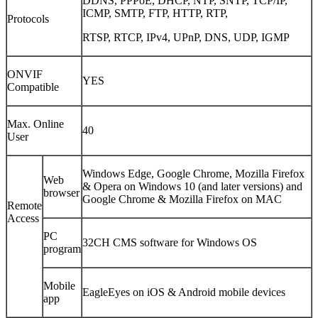
DDNS, PPPoE, DHCP, NTP, SNTP, TCP/IP,
ICMP, SMTP, FTP, HTTP, RTP,
Protocols
RTSP, RTCP, IPv4, UPnP, DNS, UDP, IGMP
ONVIF
YES
Compatible
Max. Online
40
User
Windows Edge, Google Chrome, Mozilla Firefox
Web
& Opera on Windows 10 (and later versions) and
browser
Google Chrome & Mozilla Firefox on MAC
Remote
Access
PC
32CH CMS software for Windows OS
program
Mobile
EagleEyes on iOS & Android mobile devices
app