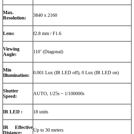
Max.
3840 x 2160
Resolution:
Lens:
f2.8 mm / F1.6
Viewing
110˚ (Diagonal)
Angle:
Min
0.001 Lux (IR LED off), 0 Lux (IR LED on)
Illumination:
Shutter
AUTO, 1/25s ~ 1/100000s
Speed:
IR LED :
18 units
IR Effective
Up to 30 meters
Distance: