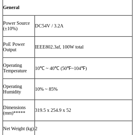
General
Power Source
DC54V / 3.2A
(±10%)
PoE Power
IEEE802.3af, 100W total
Output
Operating
10℃ ~ 40℃ (50℉~104℉)
Temperature
Operating
10% ~ 85%
Humidity
Dimensions
319.5 x 254.9 x 52
(mm)*****
Net Weight (kg)
2