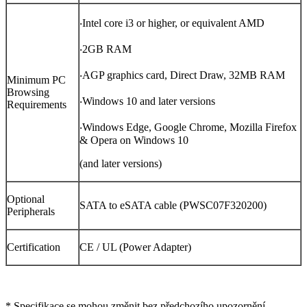
‧Intel core i3 or higher, or equivalent AMD
‧2GB RAM
‧AGP graphics card, Direct Draw, 32MB RAM
Minimum PC
Browsing
‧Windows 10 and later versions
Requirements
‧Windows Edge, Google Chrome, Mozilla Firefox
& Opera on Windows 10
(and later versions)
Optional
SATA to eSATA cable (PWSC07F320200)
Peripherals
Certification
CE / UL (Power Adapter)
* Specifikace se mohou změnit bez předchozího upozornění