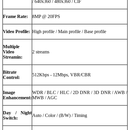
/ 640x360 / 480x360 / CIF
Frame Rate:
8MP @ 20FPS
Video Profile:
High profile / Main profile / Base profile
Multiple
Video
2 streams
Streamin:
Bitrate
512Kbps - 12Mbps, VBR/CBR
Control:
Image
WDR / BLC / HLC / 2D DNR / 3D DNR / AWB /
Enhancement:
MWB / AGC
Day / Night
Auto / Color / (B/W) / Timing
Switch: