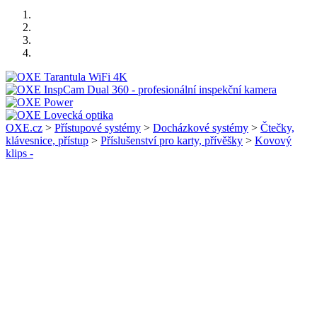
OXE.cz
>
Přístupové systémy
>
Docházkové systémy
>
Čtečky,
klávesnice, přístup
>
Příslušenství pro karty, přívěšky
>
Kovový
klips -