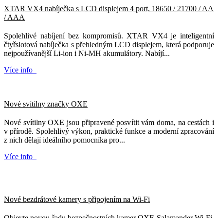
XTAR VX4 nabíječka s LCD displejem 4 port, 18650 / 21700 / AA
/ AAA
Spolehlivé nabíjení bez kompromisů. XTAR VX4 je inteligentní
čtyřslotová nabíječka s přehledným LCD displejem, která podporuje
nejpoužívanější Li-ion i Ni-MH akumulátory. Nabíjí...
Více info
Nové svítilny značky OXE
Nové svítilny OXE jsou připravené posvítit vám doma, na cestách i
v přírodě. Spolehlivý výkon, praktické funkce a moderní zpracování
z nich dělají ideálního pomocníka pro...
Více info
Nové bezdrátové kamery s připojením na Wi-Fi
Objevte novou řadu bezpečnostních kamer OXE Salamander Wi-Fi.