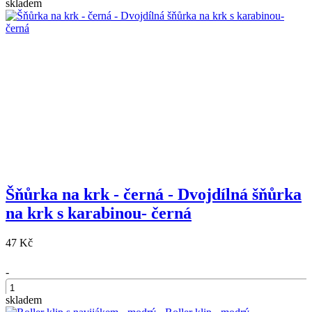
skladem
Šňůrka na krk - černá - Dvojdílná šňůrka
na krk s karabinou- černá
47 Kč
-
skladem
+