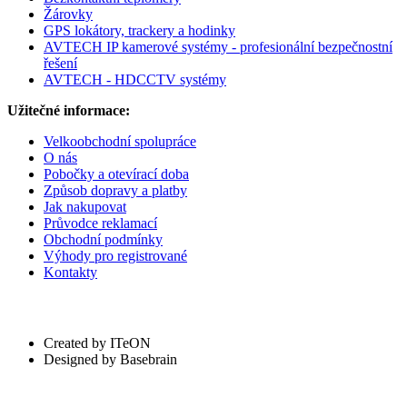
Žárovky
GPS lokátory, trackery a hodinky
AVTECH IP kamerové systémy - profesionální bezpečnostní
řešení
AVTECH - HDCCTV systémy
Užitečné informace:
Velkoobchodní spolupráce
O nás
Pobočky a otevírací doba
Způsob dopravy a platby
Jak nakupovat
Průvodce reklamací
Obchodní podmínky
Výhody pro registrované
Kontakty
Created by ITeON
Designed by Basebrain