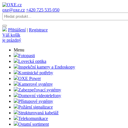
oxe@oxe.cz
+420 725 535 050
Přihlášení
|
Registrace
Váš košík
je prázdný
Menu
Fotopasti
Lovecká optika
Inspekční kamery a Endoskopy
Kominické potřeby
OXE Power
Kamerové systémy
Zabezpečovací systémy
Domovní videotelefony
Přístupové systémy
Požární signalizace
Strukturovaná kabeláž
Telekomunikace
Ostatní sortiment