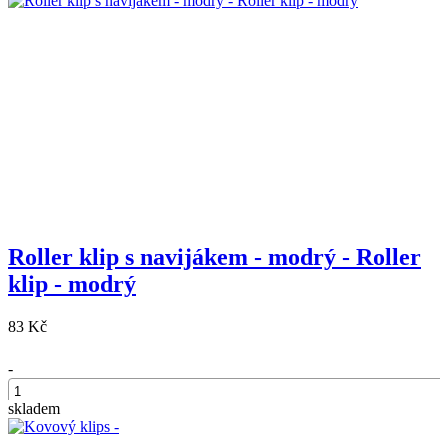
Roller klip s navijákem - modrý - Roller
klip - modrý
83 Kč
-
skladem
+