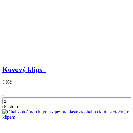
Kovový klips -
8 Kč
-
skladem
+