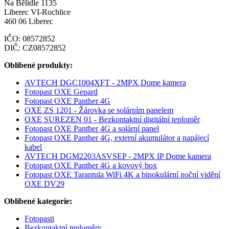
Na Bělidle 1135
Liberec VI-Rochlice
460 06 Liberec
IČO: 08572852
DIČ: CZ08572852
Oblíbené produkty:
AVTECH DGC1004XFT - 2MPX Dome kamera
Fotopast OXE Gepard
Fotopast OXE Panther 4G
OXE ZS 1201 - Žárovka se solárním panelem
OXE SUREZEN 01 - Bezkontaktní digitální teploměr
Fotopast OXE Panther 4G a solární panel
Fotopast OXE Panther 4G, externí akumulátor a napájecí
kabel
AVTECH DGM2203ASVSEP - 2MPX IP Dome kamera
Fotopast OXE Panther 4G a kovový box
Fotopast OXE Tarantula WiFi 4K a binokulární noční vidění
OXE DV29
Oblíbené kategorie:
Fotopasti
Bezkontaktní teploměry