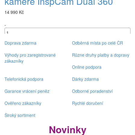
kameře InspCam Dual 360
14 990 Kč
-
+
Doprava zdarma
Odběrná místa po celé ČR
Výhody pro zaregistrované
Různe druhy platby a dopravy
zákazníky
Online podpora
Telefonická podpora
Dárky zdarma
Garance vrácení peněz
Odborné poradenství
Ověřeno zákazníky
Rychlé doručení
Široký sortiment
Novinky