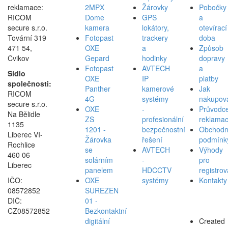
reklamace:
2MPX
Žárovky
Pobočky
RICOM
Dome
GPS
a
secure s.r.o.
kamera
lokátory,
otevírací
Tovární 319
Fotopast
trackery
doba
471 54,
OXE
a
Způsob
Cvikov
Gepard
hodinky
dopravy
Fotopast
AVTECH
a
Sídlo
OXE
IP
platby
společnosti:
Panther
kamerové
Jak
RICOM
4G
systémy
nakupov
secure s.r.o.
OXE
-
Průvodc
Na Bělidle
ZS
profesionální
reklamac
1135
1201 -
bezpečnostní
Obchodn
Liberec VI-
Žárovka
řešení
podmínk
Rochlice
se
AVTECH
Výhody
460 06
solárním
-
pro
Liberec
panelem
HDCCTV
registro
IČO:
OXE
systémy
Kontakty
08572852
SUREZEN
DIČ:
01 -
CZ08572852
Bezkontaktní
digitální
Created