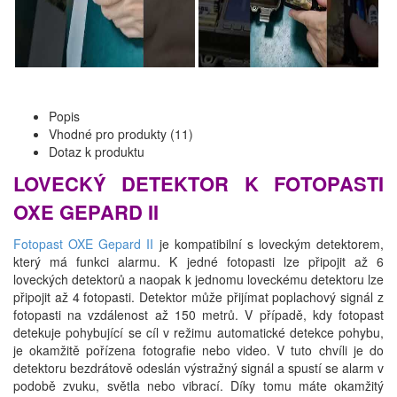
Popis
Vhodné pro produkty (11)
Dotaz k produktu
LOVECKÝ DETEKTOR K FOTOPASTI
OXE GEPARD II
Fotopast OXE Gepard II
je kompatibilní s loveckým detektorem,
který má funkci alarmu. K jedné fotopasti lze připojit až 6
loveckých detektorů a naopak k jednomu loveckému detektoru lze
připojit až 4 fotopasti. Detektor může přijímat poplachový signál z
fotopasti na vzdálenost až 150 metrů. V případě, kdy fotopast
detekuje pohybující se cíl v režimu automatické detekce pohybu,
je okamžitě pořízena fotografie nebo video. V tuto chvíli je do
detektoru bezdrátově odeslán výstražný signál a spustí se alarm v
podobě zvuku, světla nebo vibrací. Díky tomu máte okamžitý