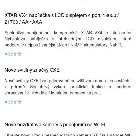
XTAR VX4 nabíječka s LCD displejem 4 port, 18650 /
21700 / AA / AAA
Spolehlivé nabíjení bez kompromisů. XTAR VX4 je inteligentní
čtyřslotová nabíječka s přehledným LCD displejem, která
podporuje nejpoužívanější Li-ion i Ni-MH akumulátory. Nabíjí...
Více info
Nové svítilny značky OXE
Nové svítilny OXE jsou připravené posvítit vám doma, na cestách i
v přírodě. Spolehlivý výkon, praktické funkce a moderní
zpracování z nich dělají ideálního pomocníka pro...
Více info
Nové bezdrátové kamery s připojením na Wi-Fi
Objevte novou řadu bezpečnostních kamer OXE Salamander Wi-