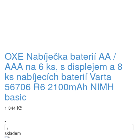
OXE Nabíječka baterií AA /
AAA na 6 ks, s displejem a 8
ks nabíjecích baterií Varta
56706 R6 2100mAh NIMH
basic
1 344 Kč
-
skladem