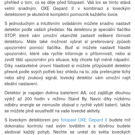
přehled o tom, co se děje před fotopastí. Váš lov se tímto stává
velmi snadným. OXE Gepard II v kombinaci s loveckým
detektorem je skutečně kompletní pomocník každého lovce.
S jednoduchým a intuitivním ovládáním můžete snadno nastavit
detektor podle vašich představ. Na detektoru je speciální tlačítko
STOP, které vám umožní okamžitě zastavit veškeré činnosti
detektoru. Máte také možnost vybrat si preferovaný způsob
upozornění pomocí tlačítka. Buď si můžete nastavit hlasité
upozornění, které vás rychle informuje o přítomnosti, nebo si
zvolit tišší upozornění pro situace, kdy chcete být méně nápadní.
Díky nastavitelné úrovni hlasitosti si můžete přizpůsobit detektor
přesně podle svých potřeb bez ohledu na to, zda preferujete tichý
nebo silný zvukový signál, lovecký detektor vám umožní najít
ideální nastavení.
Detektor je napájen dvěma bateriemi AA, což zajišťuje dlouhou
výdrž až 200 hodin v režimu Stand By. Navíc díky nízkému
odběru energie se nemusíte obávat o rychlé vybití baterií, takže
se můžete plně soustředit na vaše lovecké aktivity.
S loveckým detektorem pro
fotopast OXE Gepard II
budete mít
dokonalou kontrolu nad svým lovištěm a s důvěrou budete
sledovat každý pohyb. Nechte se unést do světa loveckých