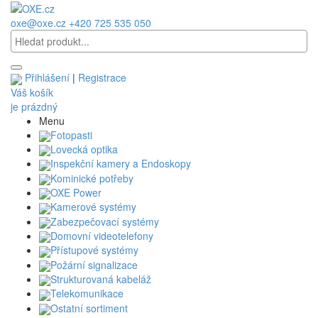
oxe@oxe.cz
+420 725 535 050
Přihlášení
|
Registrace
Váš košík
je prázdný
Menu
Fotopasti
Lovecká optika
Inspekční kamery a Endoskopy
Kominické potřeby
OXE Power
Kamerové systémy
Zabezpečovací systémy
Domovní videotelefony
Přístupové systémy
Požární signalizace
Strukturovaná kabeláž
Telekomunikace
Ostatní sortiment