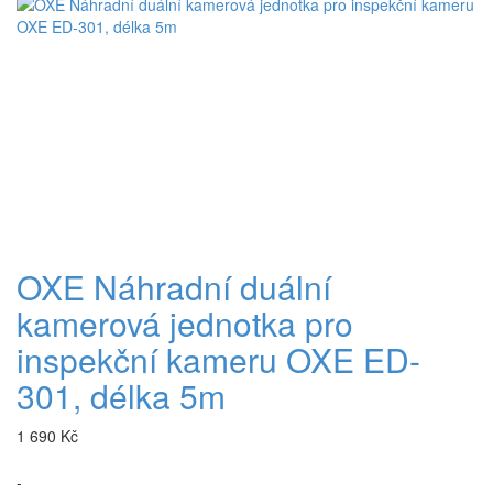
+
OXE Náhradní duální
kamerová jednotka pro
inspekční kameru OXE ED-
301, délka 5m
1 690 Kč
-