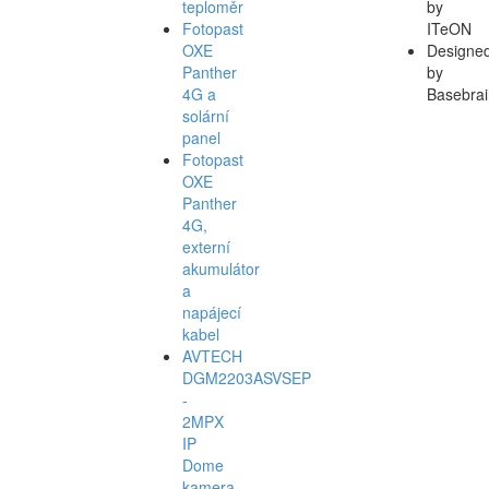
teploměr
by
Fotopast
ITeON
OXE
Designe
Panther
by
4G a
Basebrai
solární
panel
Fotopast
OXE
Panther
4G,
externí
akumulátor
a
napájecí
kabel
AVTECH
DGM2203ASVSEP
-
2MPX
IP
Dome
kamera