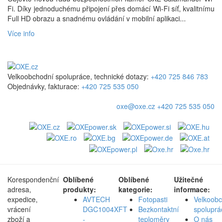
Fi. Díky jednoduchému připojení přes domácí Wi-Fi síť, kvalitnímu
Full HD obrazu a snadnému ovládání v mobilní aplikaci...
Více info
Velkoobchodní spolupráce, technické dotazy:
+420 725 846 783
Objednávky, fakturace:
+420 725 535 050
oxe@oxe.cz
+420 725 535 050
Korespondenční
Oblíbené
Oblíbené
Užitečné
adresa,
produkty:
kategorie:
informace:
expedice,
AVTECH
Fotopasti
Velkoob
vrácení
DGC1004XFT
Bezkontaktní
spoluprá
zboží a
-
teploměry
O nás