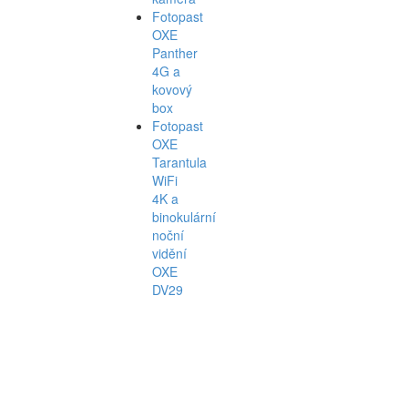
Fotopast
OXE
Panther
4G a
kovový
box
Fotopast
OXE
Tarantula
WiFi
4K a
binokulární
noční
vidění
OXE
DV29