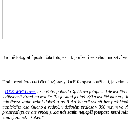
Kromě fotografií posloužila fotopast i k pořízení velkého množství vi
Hodnocení fotopasti členů výpravy, kteří fotopast používali, je velmi
„
OXE WiFi Lovec
- z našeho pohledu špičková fotopast, kde kvalita 
viditelnosti ztrácí na kvalitě. To je snad jediná výtka kvalitě kamery
náročnost zatím velmi dobrá a na 8 AA baterií vydrží bez problém
tropického lesa (sucho a vedro), v deštném pralese v 800 m.n.m ve 
prostředí (bude ale vlhčeji).
Za nás zatím nejlepší fotopast, která n
lanový zámek - kabel.“