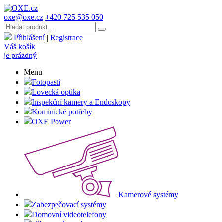
oxe@oxe.cz
+420 725 535 050
Přihlášení
|
Registrace
Váš košík
je prázdný
Menu
Fotopasti
Lovecká optika
Inspekční kamery a Endoskopy
Kominické potřeby
OXE Power
Kamerové systémy
Zabezpečovací systémy
Domovní videotelefony