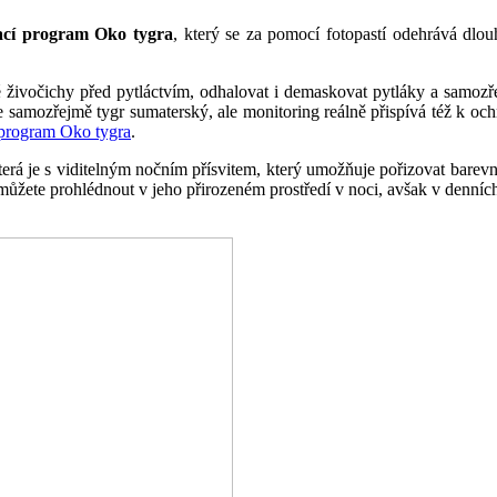
ací program Oko tygra
, který se za pomocí fotopastí odehrává dl
 živočichy před pytláctvím, odhalovat i demaskovat pytláky a samozřej
e samozřejmě tygr sumaterský, ale monitoring reálně přispívá též k oc
program Oko tygra
.
která je s viditelným nočním přísvitem, který umožňuje pořizovat barevn
ůžete prohlédnout v jeho přirozeném prostředí v noci, avšak v denních b