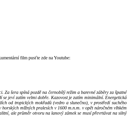
okumentární film pusťte zde na Youtube:
oci. Za šera spíná pozdě na černobílý režim a barevné záběry za špatné
edí se jeví zatím velmi dobře. Kazovost je zatím minimální. Energetická
ích od tropických mokřadů (vedro a slunečno), v prostředí suchého
a v horských mlžných pralesích v 1600 m.n.m. v opět náročném vlhkém
itní, ale průměr otvoru na lanový zámek se musí převrtávat na silný