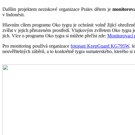
Dalším projektem neziskové organizace Prales dětem je
monitorov
v Indonésii.
Hlavním cílem programu Oko tygra je ochránit volně žijící ohrožené
zvířat v jejich přirozeném prostředí. Vlajkovým zvířetem Oko tygra j
jich. Více o programu Oko tygra si můžete přečíst zde:
Monitorovací 
Pro monitoring používá organizace
fotopast KeepGuard KG795W
, 
neuvěřitelných záběrů, a to konkrétně tygra sumaterského, kterého si m