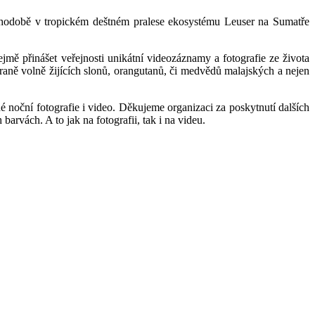
ouhodobě v tropickém deštném pralese ekosystému Leuser na Sumatře
mě přinášet veřejnosti unikátní videozáznamy a fotografie ze života
hraně volně žijících slonů, orangutanů, či medvědů malajských a nejen
é noční fotografie i video. Děkujeme organizaci za poskytnutí dalších
arvách. A to jak na fotografii, tak i na videu.