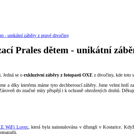
m - unikátní záběry z pravé divočiny
ací Prales dětem - unikátní zábě
i. Jedná se o
exkluzivní záběry z fotopastí OXE
z divočiny, kde toto 
eme a díky kterému máme tyto dechberoucí záběry. Jsme velmi hrdí za tu
. Zároveň do značné míry přispějí i k ochraně ohrožených druhů. Děkuje
E WiFi Lovec
, která byla nainstalována v džungli v Kostarice. Kdy
otografii.