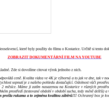
deosekvencí, které byly použity do filmu o Kostarice. Určitě si tento d
ZOBRAZIT DOKUMENTÁRNÍ FILM NA YOUTUBE
 kladné. Zde si dovolíme citovat výrok jednoho z nich.
odpovídá ceně. Kvalita videa ve 4K je výborná a to jak ve dne, tak v n
. Rychlost sepnutí je z našeho pohledu dostačující. Odolnost vůči prostř
ů 2 měsíce. Máme ji zatím nasazenou na Kostarice v různých prostřed
vlhkém prostředí (testované období v období sucha, tedy méně dešťů) 
ám prošla rukama a to zejména kvalitou záběrů!!!
Ochranný box je kval