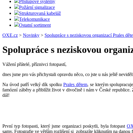
Přístupové systémy
Požární signalizace
Strukturovaná kabeláž
Telekomunikace
Ostatní sortiment
OXE.cz
>
Novinky
>
Spolupráce s neziskovou organizací Prales děte
Spolupráce s neziskovou organiz
Vážení přátelé, příznivci fotopastí,
dnes jsme pro vás přichystali opravdu něco, co jste u nás ještě neviděl
Na úvod patří velký dík spolku
Prales dětem
, se kterým spolupracuj
famózní záběry a přiblížit život v divočině i nám v České republice
dál!
První typ fotopasti, který jsme organizaci poskytli, byla fotopast
OX
samy. Fotografie ve větším rozlišení si zobrazíte kliknutím na danou f