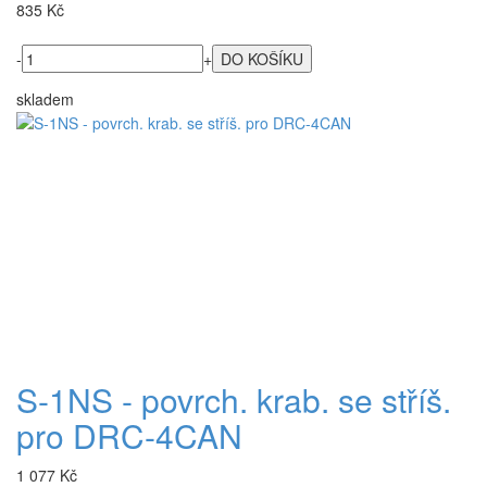
835 Kč
-
+
skladem
S-1NS - povrch. krab. se stříš.
pro DRC-4CAN
1 077 Kč