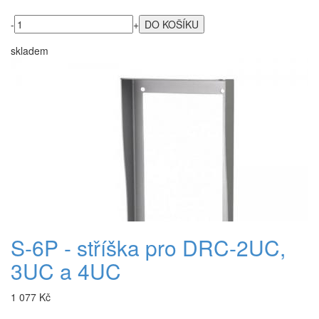
-
+
skladem
S-6P - stříška pro DRC-2UC,
3UC a 4UC
1 077 Kč