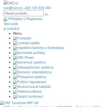
oxe@oxe.cz
+420 725 535 050
Přihlášení
|
Registrace
Váš košík
je prázdný
Menu
Fotopasti
Lovecká optika
Inspekční kamery a Endoskopy
Kominické potřeby
OXE Power
Kamerové systémy
Zabezpečovací systémy
Domovní videotelefony
Přístupové systémy
Požární signalizace
Strukturovaná kabeláž
Telekomunikace
Ostatní sortiment