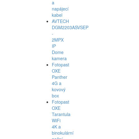
a
napájecí
kabel
AVTECH
DGM2203ASVSEP
-
2MPX
IP
Dome
kamera
Fotopast
OXE
Panther
4G a
kovový
box
Fotopast
OXE
Tarantula
WiFi
4K a
binokulární