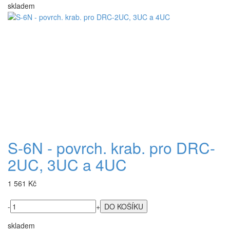
skladem
S-6N - povrch. krab. pro DRC-
2UC, 3UC a 4UC
1 561 Kč
-
+
skladem