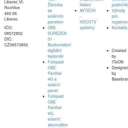
Liberec VI-
Žárovka
řešení
podmínk
Rochlice
se
AVTECH
Výhody
460 06
solárním
-
pro
Liberec
panelem
HDCCTV
registro
IČO:
OXE
systémy
Kontakty
08572852
SUREZEN
DIČ:
01 -
CZ08572852
Bezkontaktní
digitální
Created
teploměr
by
Fotopast
ITeON
OXE
Designe
Panther
by
4G a
Basebrai
solární
panel
Fotopast
OXE
Panther
4G,
externí
akumulátor