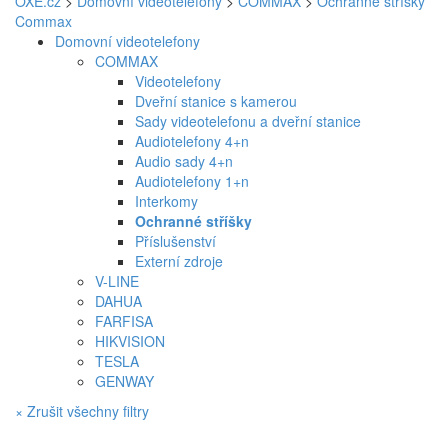
OXE.cz
>
Domovní videotelefony
>
COMMAX
>
Ochranné stříšky
Commax
Domovní videotelefony
COMMAX
Videotelefony
Dveřní stanice s kamerou
Sady videotelefonu a dveřní stanice
Audiotelefony 4+n
Audio sady 4+n
Audiotelefony 1+n
Interkomy
Ochranné stříšky
Příslušenství
Externí zdroje
V-LINE
DAHUA
FARFISA
HIKVISION
TESLA
GENWAY
× Zrušit všechny filtry