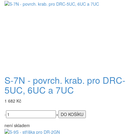
S-7N - povrch. krab. pro DRC-
5UC, 6UC a 7UC
1 682 Kč
-
+
není skladem