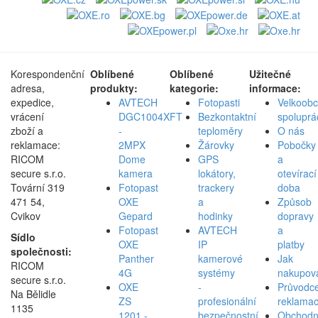
Korespondenční
Oblíbené
Oblíbené
Užitečné
adresa,
produkty:
kategorie:
informace:
expedice,
AVTECH
Fotopasti
Velkoob
vrácení
DGC1004XFT
Bezkontaktní
spoluprá
zboží a
-
teploměry
O nás
reklamace:
2MPX
Žárovky
Pobočky
RICOM
Dome
GPS
a
secure s.r.o.
kamera
lokátory,
otevírací
Tovární 319
Fotopast
trackery
doba
471 54,
OXE
a
Způsob
Cvikov
Gepard
hodinky
dopravy
Fotopast
AVTECH
a
Sídlo
OXE
IP
platby
společnosti:
Panther
kamerové
Jak
RICOM
4G
systémy
nakupov
secure s.r.o.
OXE
-
Průvodc
Na Bělidle
ZS
profesionální
reklamac
1135
1201 -
bezpečnostní
Obchodn