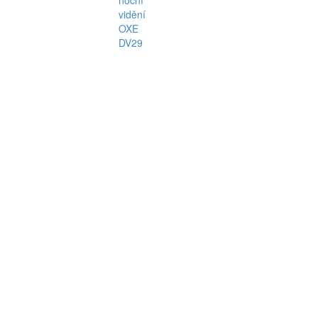
noční
vidění
OXE
DV29