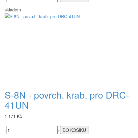
skladem
S-8N - povrch. krab. pro DRC-
41UN
1 171 Kč
-
+