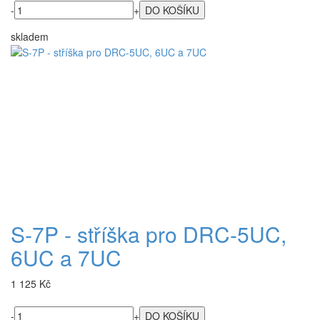
-
+
skladem
S-7P - stříška pro DRC-5UC,
6UC a 7UC
1 125 Kč
-
+