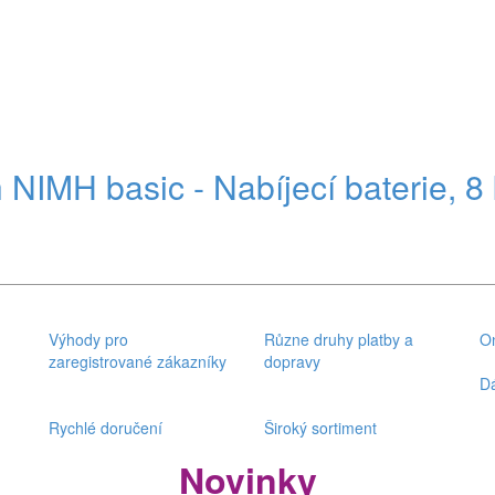
IMH basic - Nabíjecí baterie, 8 
Výhody pro
Různe druhy platby a
On
zaregistrované zákazníky
dopravy
D
Rychlé doručení
Široký sortiment
Novinky