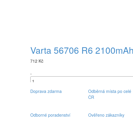
Varta 56706 R6 2100mAh N
712 Kč
-
+
Doprava zdarma
Odběrná místa po celé
ČR
Odborné poradenství
Ověřeno zákazníky