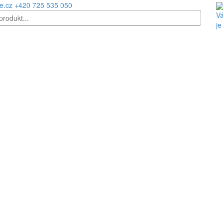
e.cz
+420 725 535 050
Vá
je