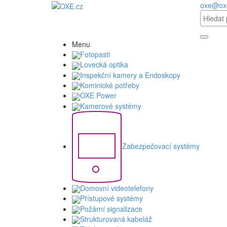
oxe@ox
Menu
Fotopasti
Lovecká optika
Inspekční kamery a Endoskopy
Kominické potřeby
OXE Power
Kamerové systémy
Zabezpečovací systémy
Domovní videotelefony
Přístupové systémy
Požární signalizace
Strukturovaná kabeláž