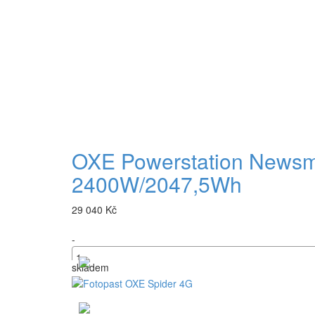
OXE Powerstation Newsmy 
2400W/2047,5Wh
29 040 Kč
-
skladem
+