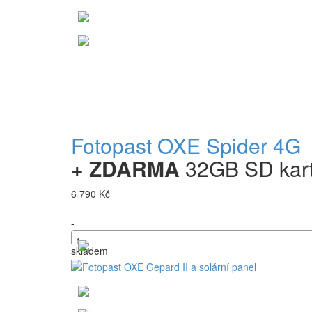
Fotopast OXE Spider 4G
+ ZDARMA
32GB SD karta,
6 790 Kč
-
skladem
+