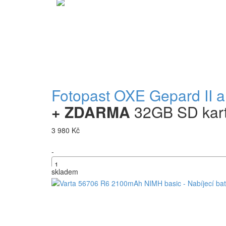
Fotopast OXE Gepard II a
+ ZDARMA
32GB SD karta
3 980 Kč
-
skladem
+