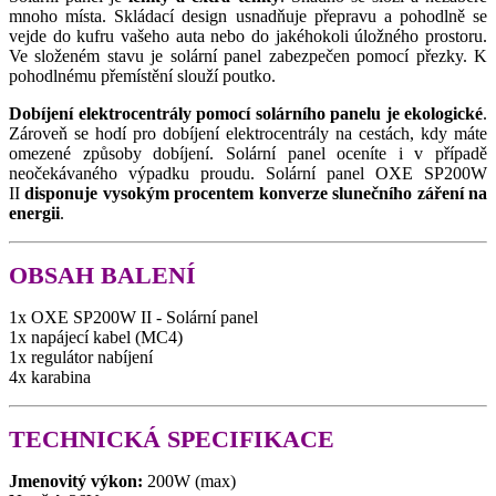
mnoho místa. Skládací design usnadňuje přepravu a pohodlně se
vejde do kufru vašeho auta nebo do jakéhokoli úložného prostoru.
Ve složeném stavu je solární panel zabezpečen pomocí přezky.
K
pohodlnému přemístění slouží poutko.
Dobíjení elektrocentrály pomocí solárního panelu je ekologické
.
Zároveň se hodí pro dobíjení elektrocentrály na cestách, kdy máte
omezené způsoby dobíjení. Solární panel oceníte i v případě
neočekávaného výpadku proudu. Solární panel OXE SP200W
II
disponuje vysokým procentem konverze slunečního záření na
energii
.
OBSAH BALENÍ
1x OXE SP200W II - Solární panel
1x napájecí kabel (MC4)
1x regulátor nabíjení
4x karabina
TECHNICKÁ SPECIFIKACE
Jmenovitý výkon:
200W (max)