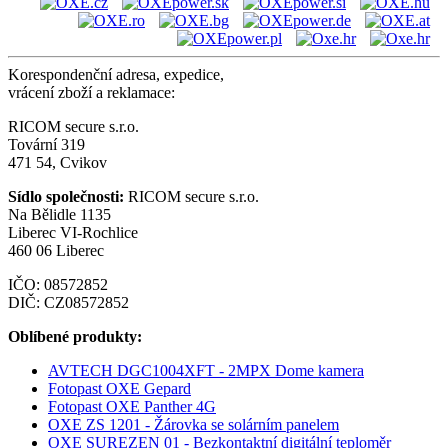
Korespondenční adresa, expedice,
vrácení zboží a reklamace:
RICOM secure s.r.o.
Tovární 319
471 54, Cvikov
Sídlo společnosti:
RICOM secure s.r.o.
Na Bělidle 1135
Liberec VI-Rochlice
460 06 Liberec
IČO: 08572852
DIČ: CZ08572852
Oblíbené produkty:
AVTECH DGC1004XFT - 2MPX Dome kamera
Fotopast OXE Gepard
Fotopast OXE Panther 4G
OXE ZS 1201 - Žárovka se solárním panelem
OXE SUREZEN 01 - Bezkontaktní digitální teploměr