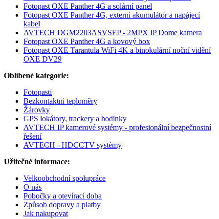
Fotopast OXE Panther 4G a solární panel
Fotopast OXE Panther 4G, externí akumulátor a napájecí
kabel
AVTECH DGM2203ASVSEP - 2MPX IP Dome kamera
Fotopast OXE Panther 4G a kovový box
Fotopast OXE Tarantula WiFi 4K a binokulární noční vidění
OXE DV29
Oblíbené kategorie:
Fotopasti
Bezkontaktní teploměry
Žárovky
GPS lokátory, trackery a hodinky
AVTECH IP kamerové systémy - profesionální bezpečnostní
řešení
AVTECH - HDCCTV systémy
Užitečné informace:
Velkoobchodní spolupráce
O nás
Pobočky a otevírací doba
Způsob dopravy a platby
Jak nakupovat