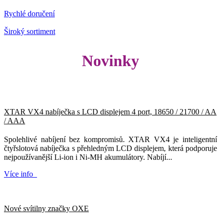
Rychlé doručení
Široký sortiment
Novinky
XTAR VX4 nabíječka s LCD displejem 4 port, 18650 / 21700 / AA
/ AAA
Spolehlivé nabíjení bez kompromisů. XTAR VX4 je inteligentní
čtyřslotová nabíječka s přehledným LCD displejem, která podporuje
nejpoužívanější Li-ion i Ni-MH akumulátory. Nabíjí...
Více info
Nové svítilny značky OXE