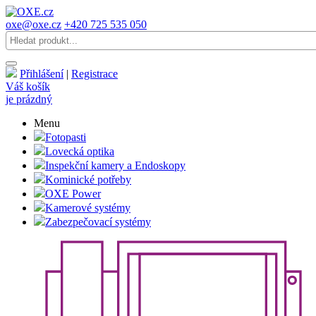
oxe@oxe.cz
+420 725 535 050
Přihlášení
|
Registrace
Váš košík
je prázdný
Menu
Fotopasti
Lovecká optika
Inspekční kamery a Endoskopy
Kominické potřeby
OXE Power
Kamerové systémy
Zabezpečovací systémy