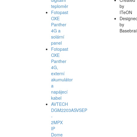
teploměr
by
Fotopast
ITeON
OXE
Designe
Panther
by
4G a
Basebrai
solární
panel
Fotopast
OXE
Panther
4G,
externí
akumulátor
a
napájecí
kabel
AVTECH
DGM2203ASVSEP
-
2MPX
IP
Dome