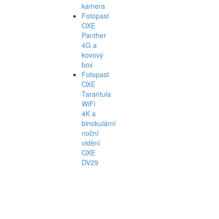
kamera
Fotopast
OXE
Panther
4G a
kovový
box
Fotopast
OXE
Tarantula
WiFi
4K a
binokulární
noční
vidění
OXE
DV29