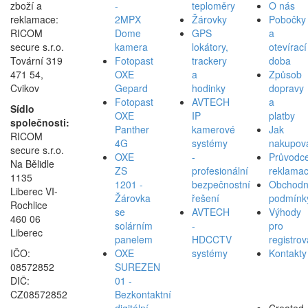
zboží a
-
teploměry
O nás
reklamace:
2MPX
Žárovky
Pobočky
RICOM
Dome
GPS
a
secure s.r.o.
kamera
lokátory,
otevírací
Tovární 319
Fotopast
trackery
doba
471 54,
OXE
a
Způsob
Cvikov
Gepard
hodinky
dopravy
Fotopast
AVTECH
a
Sídlo
OXE
IP
platby
společnosti:
Panther
kamerové
Jak
RICOM
4G
systémy
nakupov
secure s.r.o.
OXE
-
Průvodc
Na Bělidle
ZS
profesionální
reklamac
1135
1201 -
bezpečnostní
Obchodn
Liberec VI-
Žárovka
řešení
podmínk
Rochlice
se
AVTECH
Výhody
460 06
solárním
-
pro
Liberec
panelem
HDCCTV
registro
IČO:
OXE
systémy
Kontakty
08572852
SUREZEN
DIČ:
01 -
CZ08572852
Bezkontaktní
digitální
Created