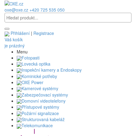
oxe@oxe.cz
+420 725 535 050
Přihlášení
|
Registrace
Váš košík
je prázdný
Menu
Fotopasti
Lovecká optika
Inspekční kamery a Endoskopy
Kominické potřeby
OXE Power
Kamerové systémy
Zabezpečovací systémy
Domovní videotelefony
Přístupové systémy
Požární signalizace
Strukturovaná kabeláž
Telekomunikace