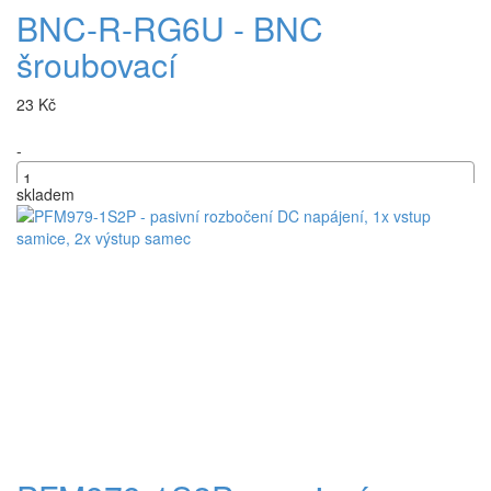
BNC-R-RG6U - BNC
šroubovací
23 Kč
-
skladem
+