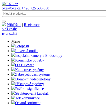
oxe@oxe.cz
+420 725 535 050
Přihlášení
|
Registrace
Váš košík
je prázdný
Menu
Fotopasti
Lovecká optika
Inspekční kamery a Endoskopy
Kominické potřeby
OXE Power
Kamerové systémy
Zabezpečovací systémy
Domovní videotelefony
Přístupové systémy
Požární signalizace
Strukturovaná kabeláž
Telekomunikace
Ostatní sortiment