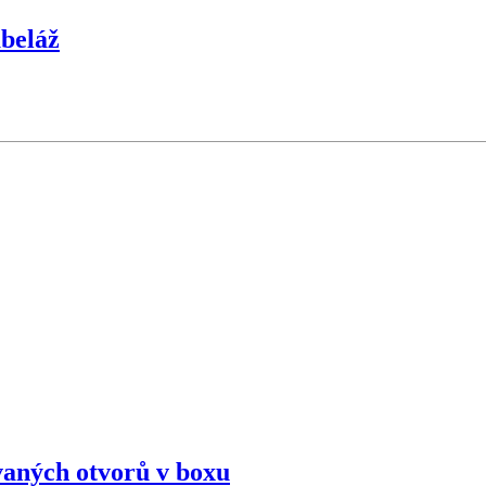
abeláž
ovaných otvorů v boxu