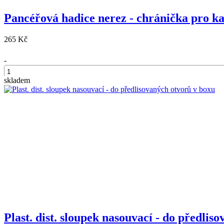
Pancéřová hadice nerez - chránička pro k
265 Kč
-
skladem
+
Plast. dist. sloupek nasouvací - do předlis