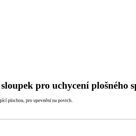
icí sloupek pro uchycení plošného 
pící plochou, pro upevnění na povrch.