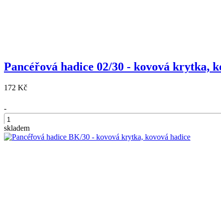
Pancéřová hadice 02/30 - kovová krytka, 
172 Kč
-
skladem
+