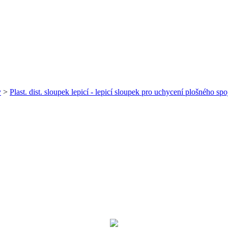
y
>
Plast. dist. sloupek lepicí - lepicí sloupek pro uchycení plošného spo