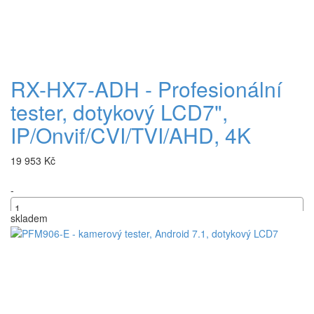
RX-HX7-ADH - Profesionální
tester, dotykový LCD7",
IP/Onvif/CVI/TVI/AHD, 4K
19 953 Kč
-
skladem
+