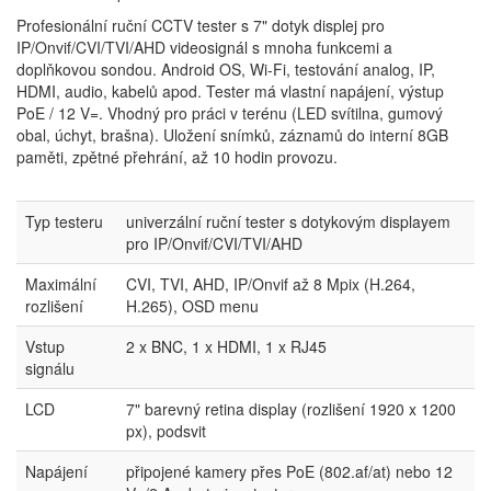
Profesionální ruční CCTV tester s 7" dotyk displej pro
IP/Onvif/CVI/TVI/AHD videosignál s mnoha funkcemi a
doplňkovou sondou. Android OS, Wi-Fi, testování analog, IP,
HDMI, audio, kabelů apod. Tester má vlastní napájení, výstup
PoE / 12 V=. Vhodný pro práci v terénu (LED svítilna, gumový
obal, úchyt, brašna). Uložení snímků, záznamů do interní 8GB
paměti, zpětné přehrání, až 10 hodin provozu.
Typ testeru
univerzální ruční tester s dotykovým displayem
pro IP/Onvif/CVI/TVI/AHD
Maximální
CVI, TVI, AHD, IP/Onvif až 8 Mpix (H.264,
rozlišení
H.265), OSD menu
Vstup
2 x BNC, 1 x HDMI, 1 x RJ45
signálu
LCD
7" barevný retina display (rozlišení 1920 x 1200
px), podsvit
Napájení
připojené kamery přes PoE (802.af/at) nebo 12