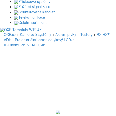
Přístupové systémy
Požární signalizace
Strukturovaná kabeláž
Telekomunikace
Ostatní sortiment
OXE.cz
>
Kamerové systémy
>
Aktivní prvky
>
Testery
>
RX-HX7-
ADH - Profesionální tester, dotykový LCD7",
IP/Onvif/CVI/TVI/AHD, 4K