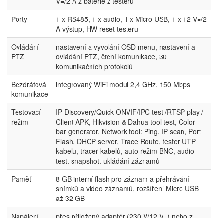
V=/2 A z baterie z testeru
Porty
1 x RS485, 1 x audio, 1 x Micro USB, 1 x 12 V=/2
A výstup, HW reset testeru
Ovládání
nastavení a vyvolání OSD menu, nastavení a
PTZ
ovládání PTZ, čtení komunikace, 30
komunikačních protokolů
Bezdrátová
integrovaný WiFi modul 2,4 GHz, 150 Mbps
komunikace
Testovací
IP Discovery/Quick ONVIF/IPC test /RTSP play /
režim
Client APK, Hikvision & Dahua tool test, Color
bar generator, Network tool: Ping, IP scan, Port
Flash, DHCP server, Trace Route, tester UTP
kabelu, tracer kabelů, auto režim BNC, audio
test, snapshot, ukládání záznamů
Paměť
8 GB interní flash pro záznam a přehrávání
snímků a video záznamů, rozšíření Micro USB
až 32 GB
Napájení
přes přiložený adaptér (230 V/12 V=) nebo z