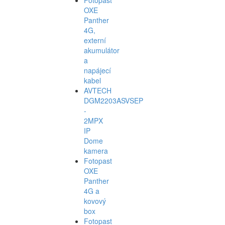
OXE
Panther
4G,
externí
akumulátor
a
napájecí
kabel
AVTECH
DGM2203ASVSEP
-
2MPX
IP
Dome
kamera
Fotopast
OXE
Panther
4G a
kovový
box
Fotopast