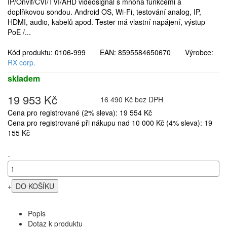
IP/Onvif/CVI/TVI/AHD videosignál s mnoha funkcemi a
doplňkovou sondou. Android OS, Wi-Fi, testování analog, IP,
HDMI, audio, kabelů apod. Tester má vlastní napájení, výstup
PoE /...
Kód produktu: 0106-999 EAN: 8595584650670 Výrobce:
RX corp.
skladem
19 953 Kč
16 490 Kč bez DPH
Cena pro registrované (2% sleva): 19 554 Kč
Cena pro registrované při nákupu nad 10 000 Kč (4% sleva): 19
155 Kč
-
+
Popis
Dotaz k produktu