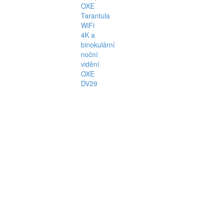
OXE
Tarantula
WiFi
4K a
binokulární
noční
vidění
OXE
DV29