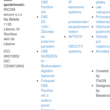
OXE
IP
platby
společnosti:
Panther
kamerové
Jak
RICOM
4G
systémy
nakupov
secure s.r.o.
OXE
-
Průvodc
Na Bělidle
ZS
profesionální
reklamac
1135
1201 -
bezpečnostní
Obchodn
Liberec VI-
Žárovka
řešení
podmínk
Rochlice
se
AVTECH
Výhody
460 06
solárním
-
pro
Liberec
panelem
HDCCTV
registro
IČO:
OXE
systémy
Kontakty
08572852
SUREZEN
DIČ:
01 -
CZ08572852
Bezkontaktní
digitální
Created
teploměr
by
Fotopast
ITeON
OXE
Designe
Panther
by
4G a
Basebrai
solární
panel
Fotopast