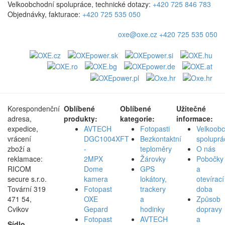
Velkoobchodní spolupráce, technické dotazy:
+420 725 846 783
Objednávky, fakturace:
+420 725 535 050
oxe@oxe.cz
+420 725 535 050
Korespondenční
Oblíbené
Oblíbené
Užitečné
adresa,
produkty:
kategorie:
informace:
expedice,
AVTECH
Fotopasti
Velkoob
vrácení
DGC1004XFT
Bezkontaktní
spoluprá
zboží a
-
teploměry
O nás
reklamace:
2MPX
Žárovky
Pobočky
RICOM
Dome
GPS
a
secure s.r.o.
kamera
lokátory,
otevírací
Tovární 319
Fotopast
trackery
doba
471 54,
OXE
a
Způsob
Cvikov
Gepard
hodinky
dopravy
Fotopast
AVTECH
a
Sídlo