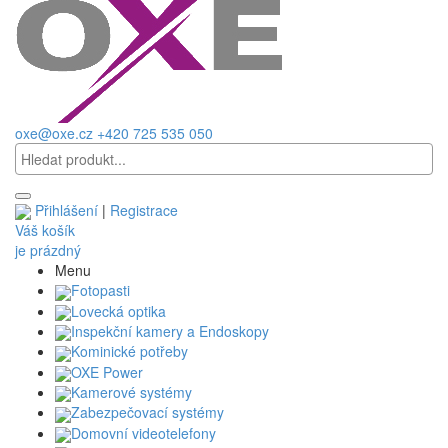
oxe@oxe.cz
+420 725 535 050
Přihlášení
|
Registrace
Váš košík
je prázdný
Menu
Fotopasti
Lovecká optika
Inspekční kamery a Endoskopy
Kominické potřeby
OXE Power
Kamerové systémy
Zabezpečovací systémy
Domovní videotelefony