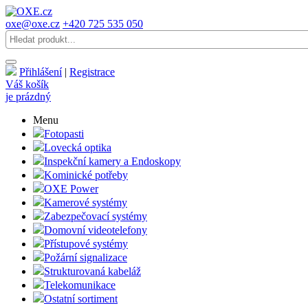
oxe@oxe.cz
+420 725 535 050
Přihlášení
|
Registrace
Váš košík
je prázdný
Menu
Fotopasti
Lovecká optika
Inspekční kamery a Endoskopy
Kominické potřeby
OXE Power
Kamerové systémy
Zabezpečovací systémy
Domovní videotelefony
Přístupové systémy
Požární signalizace
Strukturovaná kabeláž
Telekomunikace
Ostatní sortiment