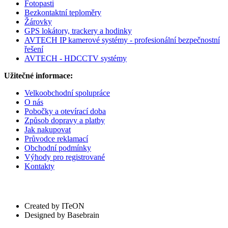
Fotopasti
Bezkontaktní teploměry
Žárovky
GPS lokátory, trackery a hodinky
AVTECH IP kamerové systémy - profesionální bezpečnostní
řešení
AVTECH - HDCCTV systémy
Užitečné informace:
Velkoobchodní spolupráce
O nás
Pobočky a otevírací doba
Způsob dopravy a platby
Jak nakupovat
Průvodce reklamací
Obchodní podmínky
Výhody pro registrované
Kontakty
Created by ITeON
Designed by Basebrain