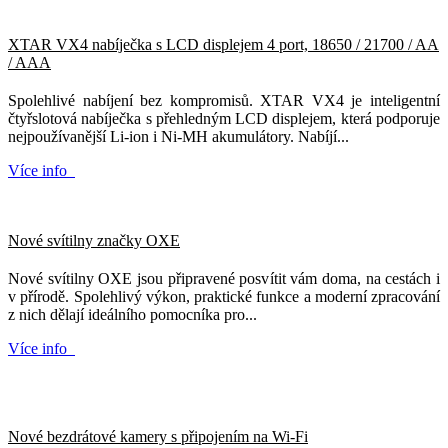
XTAR VX4 nabíječka s LCD displejem 4 port, 18650 / 21700 / AA
/ AAA
Spolehlivé nabíjení bez kompromisů. XTAR VX4 je inteligentní
čtyřslotová nabíječka s přehledným LCD displejem, která podporuje
nejpoužívanější Li-ion i Ni-MH akumulátory. Nabíjí...
Více info
Nové svítilny značky OXE
Nové svítilny OXE jsou připravené posvítit vám doma, na cestách i
v přírodě. Spolehlivý výkon, praktické funkce a moderní zpracování
z nich dělají ideálního pomocníka pro...
Více info
Nové bezdrátové kamery s připojením na Wi-Fi