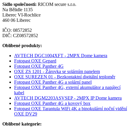
Sídlo společnosti:
RICOM secure s.r.o.
Na Bělidle 1135
Liberec VI-Rochlice
460 06 Liberec
IČO: 08572852
DIČ: CZ08572852
Oblíbené produkty:
AVTECH DGC1004XFT - 2MPX Dome kamera
Fotopast OXE Gepard
Fotopast OXE Panther 4G
OXE ZS 1201 - Žárovka se solárním panelem
OXE SUREZEN 01 - Bezkontaktní digitální teploměr
Fotopast OXE Panther 4G a solární panel
Fotopast OXE Panther 4G, externí akumulátor a napájecí
kabel
AVTECH DGM2203ASVSEP - 2MPX IP Dome kamera
Fotopast OXE Panther 4G a kovový box
Fotopast OXE Tarantula WiFi 4K a binokulární noční vidění
OXE DV29
Oblíbené kategorie: