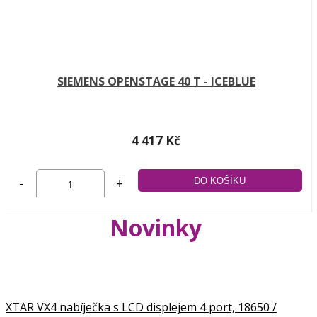
SIEMENS OPENSTAGE 40 T - ICEBLUE
4 417 Kč
-
+
Novinky
XTAR VX4 nabíječka s LCD displejem 4 port, 18650 /