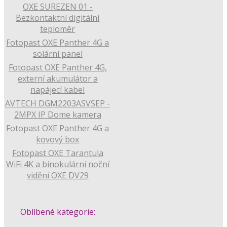
OXE SUREZEN 01 -
Bezkontaktní digitální
teploměr
Fotopast OXE Panther 4G a
solární panel
Fotopast OXE Panther 4G,
externí akumulátor a
napájecí kabel
AVTECH DGM2203ASVSEP -
2MPX IP Dome kamera
Fotopast OXE Panther 4G a
kovový box
Fotopast OXE Tarantula
WiFi 4K a binokulární noční
vidění OXE DV29
Oblíbené kategorie: