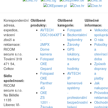
Korespondenční
Oblíbené
Oblíbené
Užitečné
adresa,
produkty:
kategorie:
informace:
expedice,
AVTECH
Fotopasti
Velkoob
vrácení
DGC1004XFT
Bezkontaktní
spoluprá
zboží a
-
teploměry
O nás
reklamace:
2MPX
Žárovky
Pobočky
RICOM
Dome
GPS
a
secure s.r.o.
kamera
lokátory,
otevírací
Tovární 319
Fotopast
trackery
doba
471 54,
OXE
a
Způsob
Cvikov
Gepard
hodinky
dopravy
Fotopast
AVTECH
a
Sídlo
OXE
IP
platby
společnosti:
Panther
kamerové
Jak
RICOM
4G
systémy
nakupov
secure s.r.o.
OXE
-
Průvodc
Na Bělidle
ZS
profesionální
reklamac
1135
1201 -
bezpečnostní
Obchodn
Liberec VI-
Žárovka
řešení
podmínk