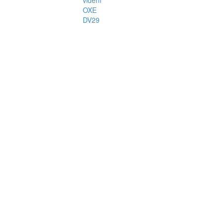
OXE
DV29