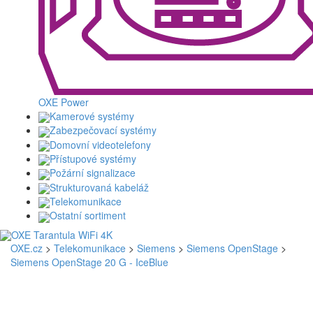
OXE Power
Kamerové systémy
Zabezpečovací systémy
Domovní videotelefony
Přístupové systémy
Požární signalizace
Strukturovaná kabeláž
Telekomunikace
Ostatní sortiment
OXE.cz
>
Telekomunikace
>
Siemens
>
Siemens OpenStage
>
Siemens OpenStage 20 G - IceBlue