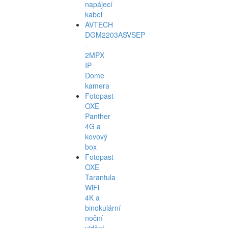
napájecí
kabel
AVTECH
DGM2203ASVSEP
-
2MPX
IP
Dome
kamera
Fotopast
OXE
Panther
4G a
kovový
box
Fotopast
OXE
Tarantula
WiFi
4K a
binokulární
noční
vidění