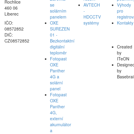
Rochlice
se
AVTECH
Výhody
460 06
solárním
-
pro
Liberec
panelem
HDCCTV
registro
IČO:
OXE
systémy
Kontakty
08572852
SUREZEN
DIČ:
01 -
CZ08572852
Bezkontaktní
digitální
Created
teploměr
by
Fotopast
ITeON
OXE
Designe
Panther
by
4G a
Basebrai
solární
panel
Fotopast
OXE
Panther
4G,
externí
akumulátor
a