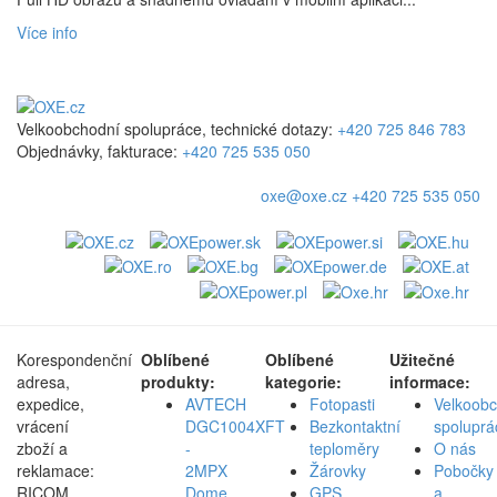
Více info
Velkoobchodní spolupráce, technické dotazy:
+420 725 846 783
Objednávky, fakturace:
+420 725 535 050
oxe@oxe.cz
+420 725 535 050
Korespondenční
Oblíbené
Oblíbené
Užitečné
adresa,
produkty:
kategorie:
informace:
expedice,
AVTECH
Fotopasti
Velkoob
vrácení
DGC1004XFT
Bezkontaktní
spoluprá
zboží a
-
teploměry
O nás
reklamace:
2MPX
Žárovky
Pobočky
RICOM
Dome
GPS
a