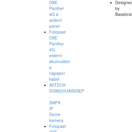
OXE
Designe
Panther
by
4G a
Basebrai
solární
panel
Fotopast
OXE
Panther
4G,
externí
akumulátor
a
napájecí
kabel
AVTECH
DGM2203ASVSEP
-
2MPX
IP
Dome
kamera
Fotopast
OXE