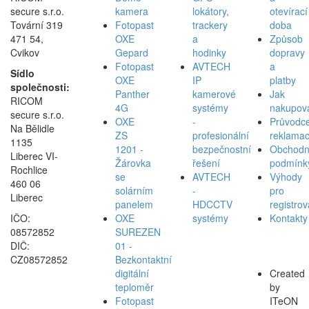
secure s.r.o.
kamera
lokátory,
otevírací
Tovární 319
Fotopast
trackery
doba
471 54,
OXE
a
Způsob
Cvikov
Gepard
hodinky
dopravy
Fotopast
AVTECH
a
Sídlo
OXE
IP
platby
společnosti:
Panther
kamerové
Jak
RICOM
4G
systémy
nakupov
secure s.r.o.
OXE
-
Průvodc
Na Bělidle
ZS
profesionální
reklamac
1135
1201 -
bezpečnostní
Obchodn
Liberec VI-
Žárovka
řešení
podmínk
Rochlice
se
AVTECH
Výhody
460 06
solárním
-
pro
Liberec
panelem
HDCCTV
registro
IČO:
OXE
systémy
Kontakty
08572852
SUREZEN
DIČ:
01 -
CZ08572852
Bezkontaktní
digitální
Created
teploměr
by
Fotopast
ITeON