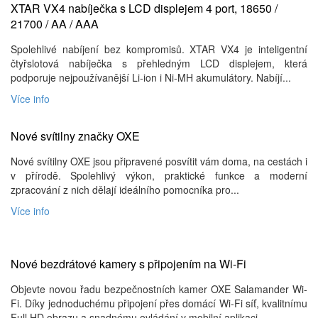
XTAR VX4 nabíječka s LCD displejem 4 port, 18650 /
21700 / AA / AAA
Spolehlivé nabíjení bez kompromisů. XTAR VX4 je inteligentní
čtyřslotová nabíječka s přehledným LCD displejem, která
podporuje nejpoužívanější Li-ion i Ni-MH akumulátory. Nabíjí...
Více info
Nové svítilny značky OXE
Nové svítilny OXE jsou připravené posvítit vám doma, na cestách i
v přírodě. Spolehlivý výkon, praktické funkce a moderní
zpracování z nich dělají ideálního pomocníka pro...
Více info
Nové bezdrátové kamery s připojením na Wi-Fi
Objevte novou řadu bezpečnostních kamer OXE Salamander Wi-
Fi. Díky jednoduchému připojení přes domácí Wi-Fi síť, kvalitnímu
Full HD obrazu a snadnému ovládání v mobilní aplikaci...