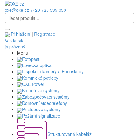
oxe@oxe.cz
+420 725 535 050
Přihlášení
|
Registrace
Váš košík
je prázdný
Menu
Fotopasti
Lovecká optika
Inspekční kamery a Endoskopy
Kominické potřeby
OXE Power
Kamerové systémy
Zabezpečovací systémy
Domovní videotelefony
Přístupové systémy
Požární signalizace
Strukturovaná kabeláž