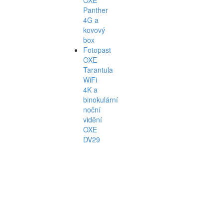
Panther
4G a
kovový
box
Fotopast
OXE
Tarantula
WiFi
4K a
binokulární
noční
vidění
OXE
DV29