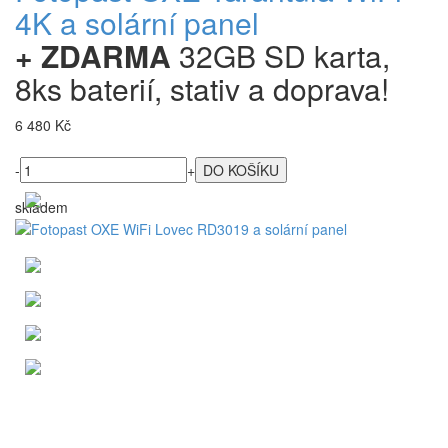
4K a solární panel
+ ZDARMA
32GB SD karta,
8ks baterií, stativ a doprava!
6 480 Kč
-
+
skladem