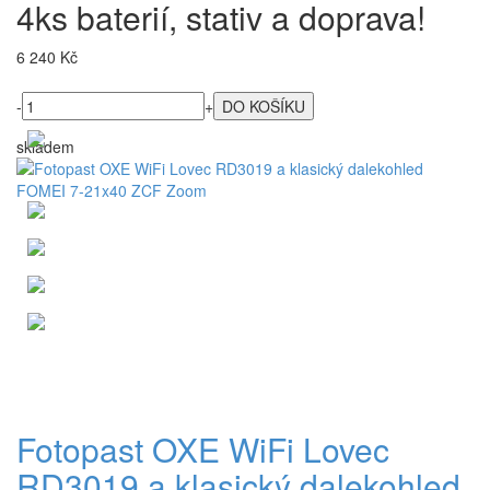
4ks baterií, stativ a doprava!
6 240 Kč
-
+
skladem
Fotopast OXE WiFi Lovec
RD3019 a klasický dalekohled