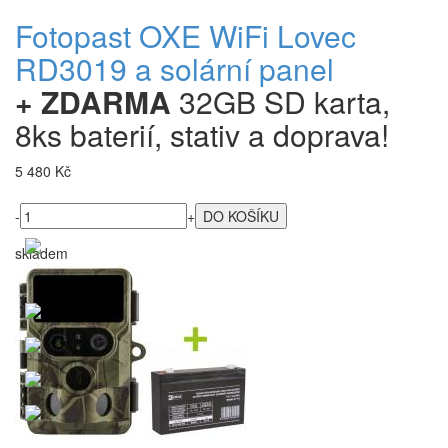
Fotopast OXE WiFi Lovec
RD3019 a solární panel
+ ZDARMA
32GB SD karta,
8ks baterií, stativ a doprava!
5 480 Kč
-
+
skladem