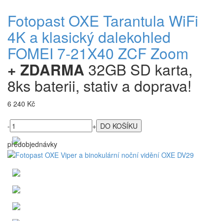
Fotopast OXE Tarantula WiFi
4K a klasický dalekohled
FOMEI 7-21X40 ZCF Zoom
+ ZDARMA
32GB SD karta,
8ks baterii, stativ a doprava!
6 240 Kč
-
+
předobjednávky