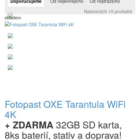
Doporučujeme
Od nejlevnějšího
Od nejdražšího
Nalezených 15 produktů
skladem
Fotopast OXE Tarantula WiFi
4K
+ ZDARMA
32GB SD karta,
8ks baterií, stativ a doprava!