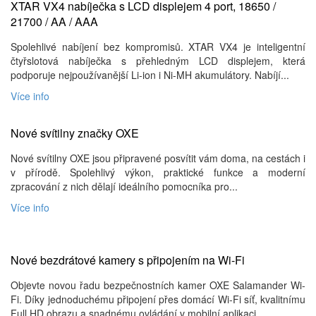
XTAR VX4 nabíječka s LCD displejem 4 port, 18650 /
21700 / AA / AAA
Spolehlivé nabíjení bez kompromisů. XTAR VX4 je inteligentní
čtyřslotová nabíječka s přehledným LCD displejem, která
podporuje nejpoužívanější Li-ion i Ni-MH akumulátory. Nabíjí...
Více info
Nové svítilny značky OXE
Nové svítilny OXE jsou připravené posvítit vám doma, na cestách i
v přírodě. Spolehlivý výkon, praktické funkce a moderní
zpracování z nich dělají ideálního pomocníka pro...
Více info
Nové bezdrátové kamery s připojením na Wi-Fi
Objevte novou řadu bezpečnostních kamer OXE Salamander Wi-
Fi. Díky jednoduchému připojení přes domácí Wi-Fi síť, kvalitnímu
Full HD obrazu a snadnému ovládání v mobilní aplikaci...