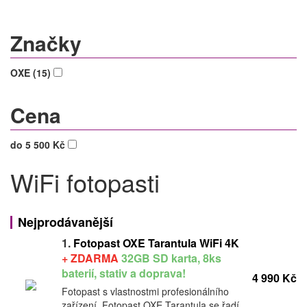
Značky
OXE (15)
Cena
do 5 500 Kč
WiFi fotopasti
Nejprodávanější
1.
Fotopast OXE Tarantula WiFi 4K
+ ZDARMA
32GB SD karta, 8ks
baterií, stativ a doprava!
4 990 Kč
Fotopast s vlastnostmi profesionálního
zařízení. Fotopast OXE Tarantula se řadí