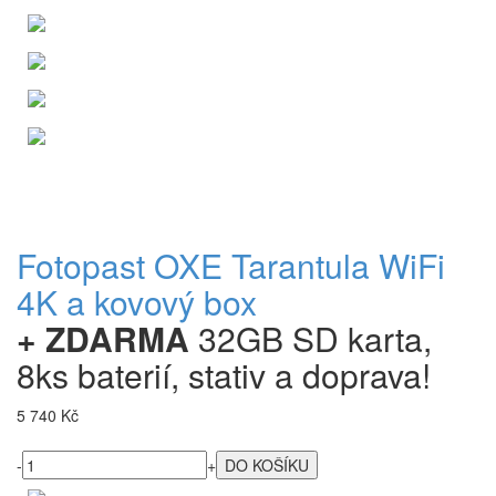
Fotopast OXE Tarantula WiFi
4K a kovový box
+ ZDARMA
32GB SD karta,
8ks baterií, stativ a doprava!
5 740 Kč
-
+