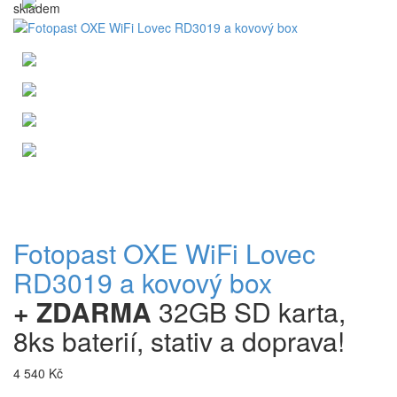
skladem
Fotopast OXE WiFi Lovec
RD3019 a kovový box
+ ZDARMA
32GB SD karta,
8ks baterií, stativ a doprava!
4 540 Kč