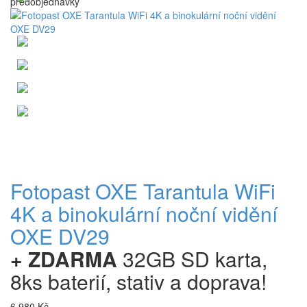
předobjednávky
Fotopast OXE Tarantula WiFi
4K a binokulární noční vidění
OXE DV29
+ ZDARMA
32GB SD karta,
8ks baterií, stativ a doprava!
6 980 Kč