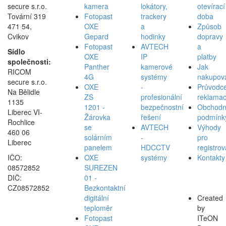
secure s.r.o.
kamera
lokátory,
otevírací
Tovární 319
Fotopast
trackery
doba
471 54,
OXE
a
Způsob
Cvikov
Gepard
hodinky
dopravy
Fotopast
AVTECH
a
Sídlo
OXE
IP
platby
společnosti:
Panther
kamerové
Jak
RICOM
4G
systémy
nakupov
secure s.r.o.
OXE
-
Průvodc
Na Bělidle
ZS
profesionální
reklamac
1135
1201 -
bezpečnostní
Obchodn
Liberec VI-
Žárovka
řešení
podmínk
Rochlice
se
AVTECH
Výhody
460 06
solárním
-
pro
Liberec
panelem
HDCCTV
registro
IČO:
OXE
systémy
Kontakty
08572852
SUREZEN
DIČ:
01 -
CZ08572852
Bezkontaktní
digitální
Created
teploměr
by
Fotopast
ITeON