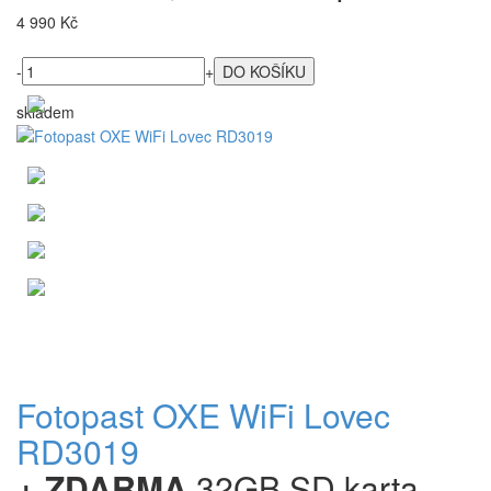
4 990 Kč
-
+
skladem
Fotopast OXE WiFi Lovec
RD3019
+ ZDARMA
32GB SD karta,