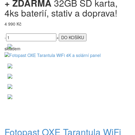
+ ZDARMA
32GB SD karta,
4ks baterií, stativ a doprava!
4 990 Kč
-
+
skladem
Fotopast OXE Tarantula WiFi