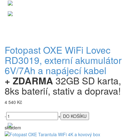
Fotopast OXE WiFi Lovec
RD3019, externí akumulátor
6V/7Ah a napájecí kabel
+ ZDARMA
32GB SD karta,
8ks baterií, stativ a doprava!
4 540 Kč
-
+
skladem