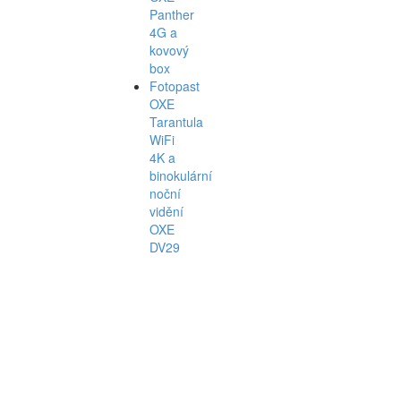
Panther
4G a
kovový
box
Fotopast
OXE
Tarantula
WiFi
4K a
binokulární
noční
vidění
OXE
DV29