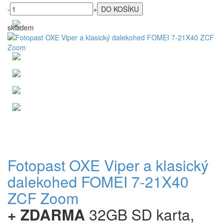
-
+
skladem
Fotopast OXE Viper a klasický
dalekohed FOMEI 7-21X40
ZCF Zoom
+ ZDARMA
32GB SD karta,