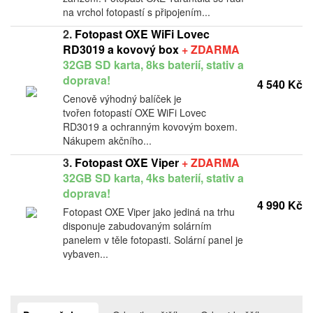
na vrchol fotopastí s připojením...
2.
Fotopast OXE WiFi Lovec
RD3019 a kovový box
+ ZDARMA
32GB SD karta, 8ks baterií, stativ a
doprava!
4 540 Kč
Cenově výhodný balíček je
tvořen fotopastí OXE WiFi Lovec
RD3019 a ochranným kovovým boxem.
Nákupem akčního...
3.
Fotopast OXE Viper
+ ZDARMA
32GB SD karta, 4ks baterií, stativ a
doprava!
4 990 Kč
Fotopast OXE Viper jako jediná na trhu
disponuje zabudovaným solárním
panelem v těle fotopasti. Solární panel je
vybaven...