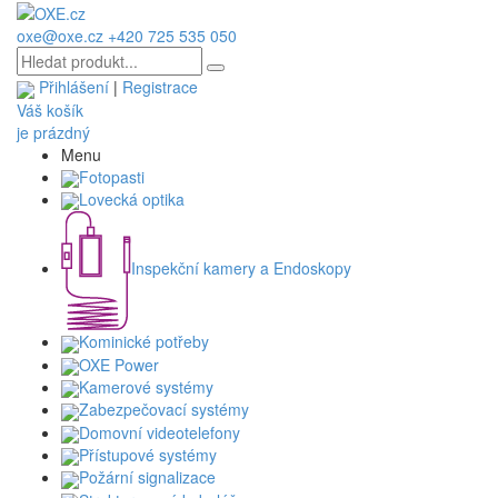
oxe@oxe.cz
+420 725 535 050
Přihlášení
|
Registrace
Váš košík
je prázdný
Menu
Fotopasti
Lovecká optika
Inspekční kamery a Endoskopy
Kominické potřeby
OXE Power
Kamerové systémy
Zabezpečovací systémy
Domovní videotelefony
Přístupové systémy
Požární signalizace