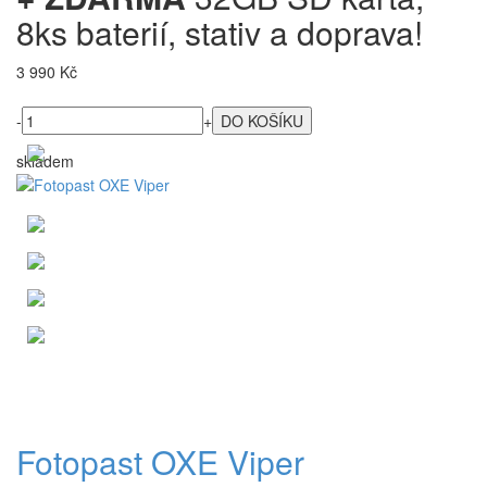
8ks baterií, stativ a doprava!
3 990 Kč
-
+
skladem
Fotopast OXE Viper