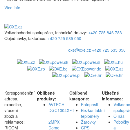
Více info
Velkoobchodní spolupráce, technické dotazy:
+420 725 846 783
Objednávky, fakturace:
+420 725 535 050
oxe@oxe.cz
+420 725 535 050
Korespondenční
Oblíbené
Oblíbené
Užitečné
adresa,
produkty:
kategorie:
informace:
expedice,
AVTECH
Fotopasti
Velkoob
vrácení
DGC1004XFT
Bezkontaktní
spoluprá
zboží a
-
teploměry
O nás
reklamace:
2MPX
Žárovky
Pobočky
RICOM
Dome
GPS
a