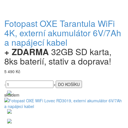
Fotopast OXE Tarantula WiFi
4K, externí akumulátor 6V/7Ah
a napájecí kabel
+ ZDARMA
32GB SD karta,
8ks baterií, stativ a doprava!
5 490 Kč
-
+
skladem