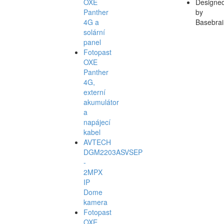
OXE
Designe
Panther
by
4G a
Basebrai
solární
panel
Fotopast
OXE
Panther
4G,
externí
akumulátor
a
napájecí
kabel
AVTECH
DGM2203ASVSEP
-
2MPX
IP
Dome
kamera
Fotopast
OXE