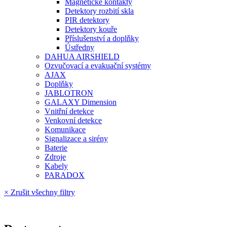
Magnetické kontakty
Detektory rozbití skla
PIR detektory
Detektory kouře
Příslušenství a doplňky
Ústředny
DAHUA AIRSHIELD
Ozvučovací a evakuační systémy
AJAX
Doplňky
JABLOTRON
GALAXY Dimension
Vnitřní detekce
Venkovní detekce
Komunikace
Signalizace a sirény
Baterie
Zdroje
Kabely
PARADOX
× Zrušit všechny filtry