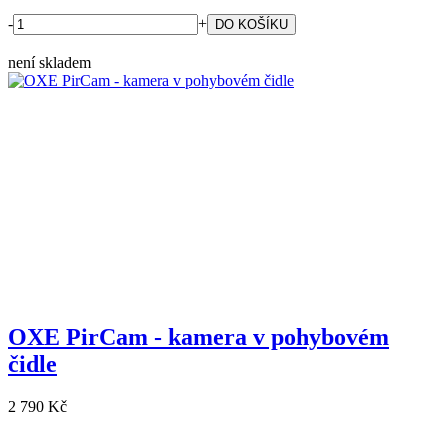
-
+
není skladem
OXE PirCam - kamera v pohybovém
čidle
2 790 Kč