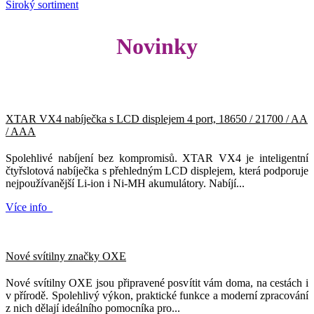
Široký sortiment
Novinky
XTAR VX4 nabíječka s LCD displejem 4 port, 18650 / 21700 / AA
/ AAA
Spolehlivé nabíjení bez kompromisů. XTAR VX4 je inteligentní
čtyřslotová nabíječka s přehledným LCD displejem, která podporuje
nejpoužívanější Li-ion i Ni-MH akumulátory. Nabíjí...
Více info
Nové svítilny značky OXE
Nové svítilny OXE jsou připravené posvítit vám doma, na cestách i
v přírodě. Spolehlivý výkon, praktické funkce a moderní zpracování
z nich dělají ideálního pomocníka pro...