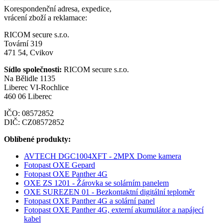
Korespondenční adresa, expedice,
vrácení zboží a reklamace:
RICOM secure s.r.o.
Tovární 319
471 54, Cvikov
Sídlo společnosti:
RICOM secure s.r.o.
Na Bělidle 1135
Liberec VI-Rochlice
460 06 Liberec
IČO: 08572852
DIČ: CZ08572852
Oblíbené produkty:
AVTECH DGC1004XFT - 2MPX Dome kamera
Fotopast OXE Gepard
Fotopast OXE Panther 4G
OXE ZS 1201 - Žárovka se solárním panelem
OXE SUREZEN 01 - Bezkontaktní digitální teploměr
Fotopast OXE Panther 4G a solární panel
Fotopast OXE Panther 4G, externí akumulátor a napájecí
kabel