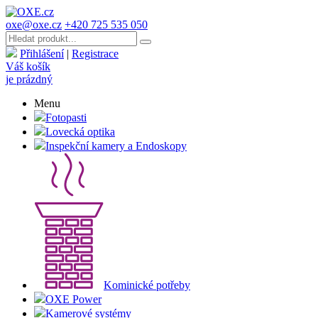
oxe@oxe.cz
+420 725 535 050
Přihlášení
|
Registrace
Váš košík
je prázdný
Menu
Fotopasti
Lovecká optika
Inspekční kamery a Endoskopy
Kominické potřeby
OXE Power
Kamerové systémy