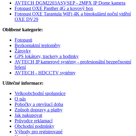
AVTECH DGM2203ASVSEP - 2MPX IP Dome kamera
Fotopast OXE Panther 4G a kovový box
Fotopast OXE Tarantula WiFi 4K a binokulární noční vidění
OXE DV29
Oblíbené kategorie:
Fotopasti
Bezkontaktní teploměry
Žárovky
GPS lokátory, trackery a hodinky
AVTECH IP kamerové systémy - profesionální bezpečnostní
řešení
AVTECH - HDCCTV systémy
Užitečné informace:
Velkoobchodní spolupráce
O nás
Pobočky a otevírací doba
Způsob dopravy a platby
Jak nakupovat
Průvodce reklamací
Obchodní podmínky
Výhody pro registrované