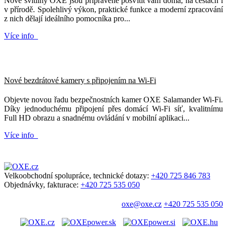
Nové svítilny OXE jsou připravené posvítit vám doma, na cestách i
v přírodě. Spolehlivý výkon, praktické funkce a moderní zpracování
z nich dělají ideálního pomocníka pro...
Více info
Nové bezdrátové kamery s připojením na Wi-Fi
Objevte novou řadu bezpečnostních kamer OXE Salamander Wi-Fi.
Díky jednoduchému připojení přes domácí Wi-Fi síť, kvalitnímu
Full HD obrazu a snadnému ovládání v mobilní aplikaci...
Více info
Velkoobchodní spolupráce, technické dotazy:
+420 725 846 783
Objednávky, fakturace:
+420 725 535 050
oxe@oxe.cz
+420 725 535 050