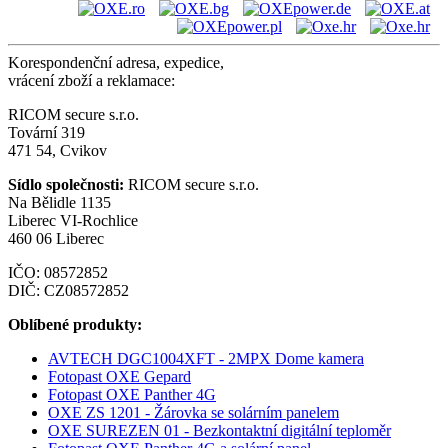
Korespondenční adresa, expedice,
vrácení zboží a reklamace:
RICOM secure s.r.o.
Tovární 319
471 54, Cvikov
Sídlo společnosti:
RICOM secure s.r.o.
Na Bělidle 1135
Liberec VI-Rochlice
460 06 Liberec
IČO: 08572852
DIČ: CZ08572852
Oblíbené produkty:
AVTECH DGC1004XFT - 2MPX Dome kamera
Fotopast OXE Gepard
Fotopast OXE Panther 4G
OXE ZS 1201 - Žárovka se solárním panelem
OXE SUREZEN 01 - Bezkontaktní digitální teploměr