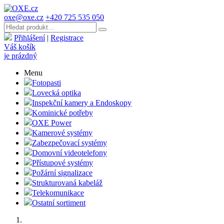
oxe@oxe.cz
+420 725 535 050
Přihlášení
|
Registrace
Váš košík
je prázdný
Menu
Fotopasti
Lovecká optika
Inspekční kamery a Endoskopy
Kominické potřeby
OXE Power
Kamerové systémy
Zabezpečovací systémy
Domovní videotelefony
Přístupové systémy
Požární signalizace
Strukturovaná kabeláž
Telekomunikace
Ostatní sortiment