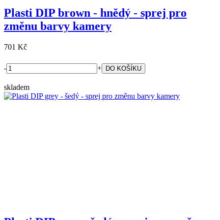
Plasti DIP brown - hnědý - sprej pro
změnu barvy kamery
701 Kč
-
+
skladem