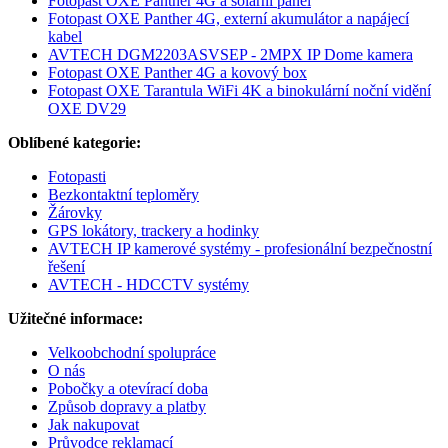
Fotopast OXE Panther 4G a solární panel
Fotopast OXE Panther 4G, externí akumulátor a napájecí
kabel
AVTECH DGM2203ASVSEP - 2MPX IP Dome kamera
Fotopast OXE Panther 4G a kovový box
Fotopast OXE Tarantula WiFi 4K a binokulární noční vidění
OXE DV29
Oblíbené kategorie:
Fotopasti
Bezkontaktní teploměry
Žárovky
GPS lokátory, trackery a hodinky
AVTECH IP kamerové systémy - profesionální bezpečnostní
řešení
AVTECH - HDCCTV systémy
Užitečné informace:
Velkoobchodní spolupráce
O nás
Pobočky a otevírací doba
Způsob dopravy a platby
Jak nakupovat
Průvodce reklamací