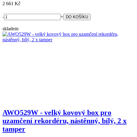
2 661 Kč
-
+
skladem
AWO529W - velký kovový box pro
uzamčení rekordéru, nástěnný, bílý, 2 x
tamper