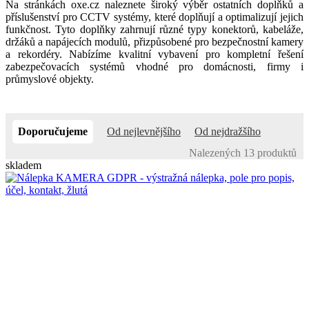
Na stránkách oxe.cz naleznete široký výběr ostatních doplňků a
příslušenství pro CCTV systémy, které doplňují a optimalizují jejich
funkčnost. Tyto doplňky zahrnují různé typy konektorů, kabeláže,
držáků a napájecích modulů, přizpůsobené pro bezpečnostní kamery
a rekordéry. Nabízíme kvalitní vybavení pro kompletní řešení
zabezpečovacích systémů vhodné pro domácnosti, firmy i
průmyslové objekty.
Doporučujeme
Od nejlevnějšího
Od nejdražšího
Nalezených 13 produktů
skladem