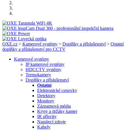
OXE.cz
>
Kamerové systémy
>
Doplňky a příslušenství
>
Ostatní
doplňky a příslušenství pro CCTV
Kamerové systémy
IP kamerové systémy
HDCCTV systémy
Termokamery
Doplňky a příslušenství
Ostatní
Elektronické cenovky
Detektory
Monitory
Záznamová média
Kryty a držáky kamer
IR přísvity
Napájecí zdroje
Kabely