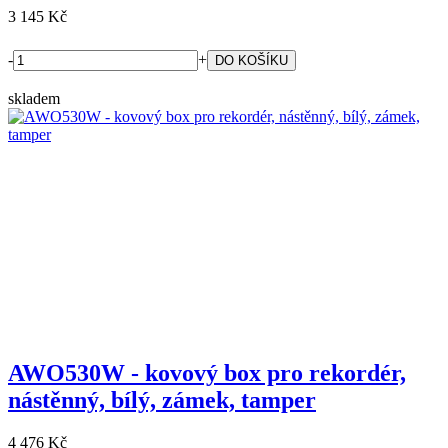
3 145 Kč
-
+
skladem
AWO530W - kovový box pro rekordér,
nástěnný, bílý, zámek, tamper
4 476 Kč