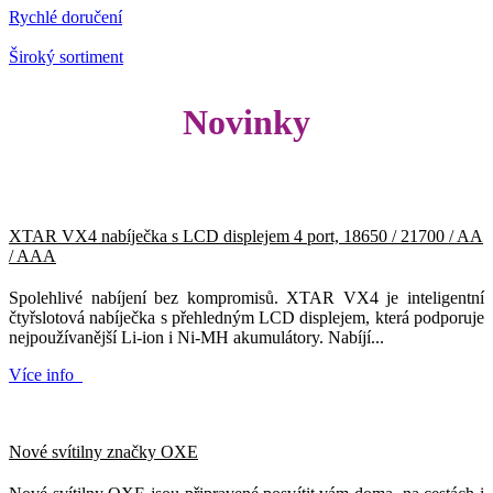
Rychlé doručení
Široký sortiment
Novinky
XTAR VX4 nabíječka s LCD displejem 4 port, 18650 / 21700 / AA
/ AAA
Spolehlivé nabíjení bez kompromisů. XTAR VX4 je inteligentní
čtyřslotová nabíječka s přehledným LCD displejem, která podporuje
nejpoužívanější Li-ion i Ni-MH akumulátory. Nabíjí...
Více info
Nové svítilny značky OXE