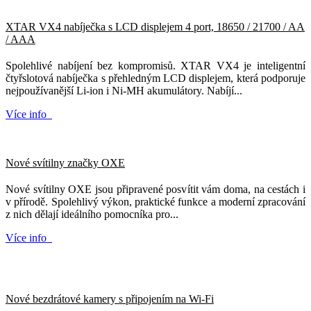
XTAR VX4 nabíječka s LCD displejem 4 port, 18650 / 21700 / AA
/ AAA
Spolehlivé nabíjení bez kompromisů. XTAR VX4 je inteligentní
čtyřslotová nabíječka s přehledným LCD displejem, která podporuje
nejpoužívanější Li-ion i Ni-MH akumulátory. Nabíjí...
Více info
Nové svítilny značky OXE
Nové svítilny OXE jsou připravené posvítit vám doma, na cestách i
v přírodě. Spolehlivý výkon, praktické funkce a moderní zpracování
z nich dělají ideálního pomocníka pro...
Více info
Nové bezdrátové kamery s připojením na Wi-Fi