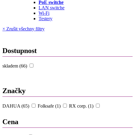
PoE switche
LAN switche
Wi-Fi
Testery
× Zrušit všechny filtry
Dostupnost
skladem (66)
Značky
DAHUA (65)
Folksafe (1)
RX corp. (1)
Cena