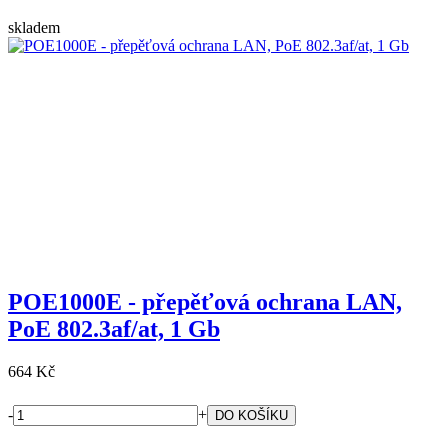
skladem
POE1000E - přepěťová ochrana LAN,
PoE 802.3af/at, 1 Gb
664 Kč
-
+