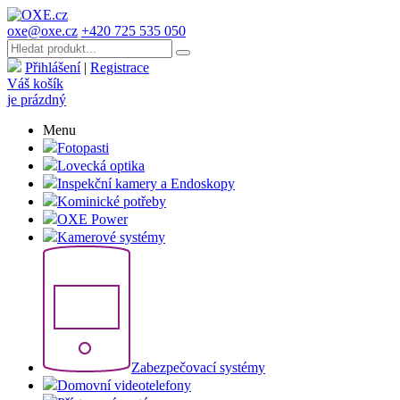
oxe@oxe.cz
+420 725 535 050
Přihlášení
|
Registrace
Váš košík
je prázdný
Menu
Fotopasti
Lovecká optika
Inspekční kamery a Endoskopy
Kominické potřeby
OXE Power
Kamerové systémy
Zabezpečovací systémy
Domovní videotelefony