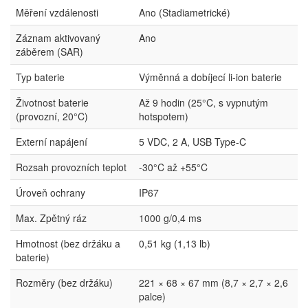
Měření vzdálenosti
Ano (Stadiametrické)
Záznam aktivovaný
Ano
záběrem (SAR)
Typ baterie
Výměnná a dobíjecí li-ion baterie
Životnost baterie
Až 9 hodin (25°C, s vypnutým
(provozní, 20°C)
hotspotem)
Externí napájení
5 VDC, 2 A, USB Type-C
Rozsah provozních teplot
-30°C až +55°C
Úroveň ochrany
IP67
Max. Zpětný ráz
1000 g/0,4 ms
Hmotnost (bez držáku a
0,51 kg (1,13 lb)
baterie)
Rozměry (bez držáku)
221 × 68 × 67 mm (8,7 × 2,7 × 2,6
palce)