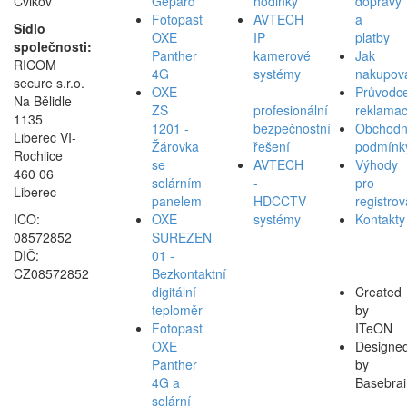
Cvikov
Gepard
hodinky
dopravy
Fotopast
AVTECH
a
Sídlo
OXE
IP
platby
společnosti:
Panther
kamerové
Jak
RICOM
4G
systémy
nakupov
secure s.r.o.
OXE
-
Průvodc
Na Bělidle
ZS
profesionální
reklamac
1135
1201 -
bezpečnostní
Obchodn
Liberec VI-
Žárovka
řešení
podmínk
Rochlice
se
AVTECH
Výhody
460 06
solárním
-
pro
Liberec
panelem
HDCCTV
registro
IČO:
OXE
systémy
Kontakty
08572852
SUREZEN
DIČ:
01 -
CZ08572852
Bezkontaktní
digitální
Created
teploměr
by
Fotopast
ITeON
OXE
Designe
Panther
by
4G a
Basebrai
solární