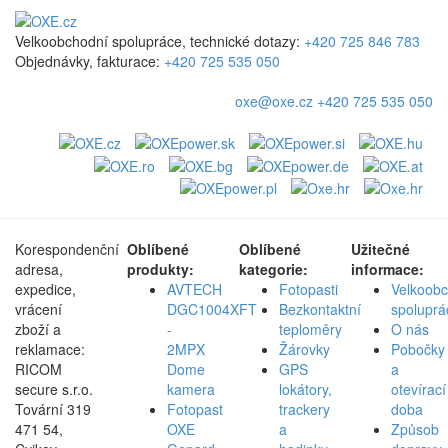
Velkoobchodní spolupráce, technické dotazy:
+420 725 846 783
Objednávky, fakturace:
+420 725 535 050
oxe@oxe.cz
+420 725 535 050
Korespondenční
Oblíbené
Oblíbené
Užitečné
adresa,
produkty:
kategorie:
informace:
expedice,
AVTECH
Fotopasti
Velkoob
vrácení
DGC1004XFT
Bezkontaktní
spoluprá
zboží a
-
teploměry
O nás
reklamace:
2MPX
Žárovky
Pobočky
RICOM
Dome
GPS
a
secure s.r.o.
kamera
lokátory,
otevírací
Tovární 319
Fotopast
trackery
doba
471 54,
OXE
a
Způsob