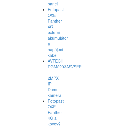
panel
Fotopast
OXE
Panther
4G,
externí
akumulátor
a
napájecí
kabel
AVTECH
DGM2203ASVSEP
-
2MPX
IP
Dome
kamera
Fotopast
OXE
Panther
4G a
kovový