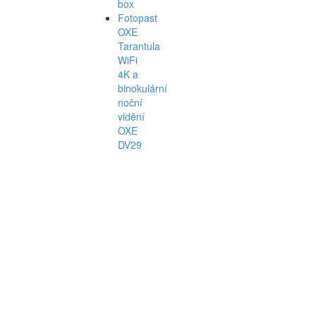
box
Fotopast
OXE
Tarantula
WiFi
4K a
binokulární
noční
vidění
OXE
DV29