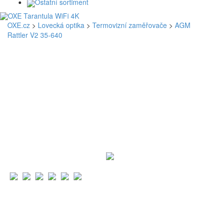
Ostatní sortiment
OXE.cz
>
Lovecká optika
>
Termovizní zaměřovače
>
AGM
Rattler V2 35-640