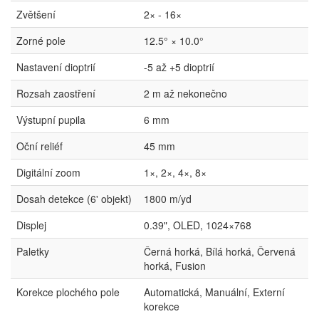
Zvětšení
2× - 16×
Zorné pole
12.5° × 10.0°
Nastavení dioptrií
-5 až +5 dioptrií
Rozsah zaostření
2 m až nekonečno
Výstupní pupila
6 mm
Oční reliéf
45 mm
Digitální zoom
1×, 2×, 4×, 8×
Dosah detekce (6' objekt)
1800 m/yd
Displej
0.39", OLED, 1024×768
Paletky
Černá horká, Bílá horká, Červená
horká, Fusion
Korekce plochého pole
Automatická, Manuální, Externí
korekce