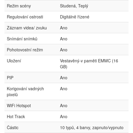
Režim scény
Studená, Teplý
Regulování ostrosti
Digitálně řízené
Záznam videa/ zvuku
Ano
Snímání snímků
Ano
Pohotovostní režim
Ano
Uložení
Vestavěný-v paměti EMMC (16
GB)
PIP
Ano
Korigování vadných
Ano
pixelů
WiFi Hotspot
Ano
Hot Track
Ano
Částic
10 typů, 4 barvy, zapnuto/vypnuto