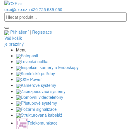
oxe@oxe.cz
+420 725 535 050
Přihlášení
|
Registrace
Váš košík
je prázdný
Menu
Fotopasti
Lovecká optika
Inspekční kamery a Endoskopy
Kominické potřeby
OXE Power
Kamerové systémy
Zabezpečovací systémy
Domovní videotelefony
Přístupové systémy
Požární signalizace
Strukturovaná kabeláž
Telekomunikace