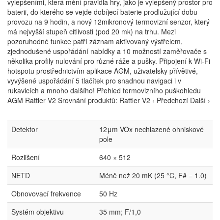
vylepšeními, která mění pravidla hry, jako je vylepšený prostor pro
baterii, do kterého se vejde dobíjecí baterie prodlužující dobu
provozu na 9 hodin, a nový 12mikronový termovizní senzor, který
má nejvyšší stupeň citlivosti (pod 20 mk) na trhu. Mezi
pozoruhodné funkce patří záznam aktivovaný výstřelem,
zjednodušené uspořádání nabídky a 10 možností zaměřovače s
několika profily nulování pro různé ráže a pušky. Připojení k Wi-Fi
hotspotu prostřednictvím aplikace AGM, uživatelsky přívětivé,
vyvýšené uspořádání 5 tlačítek pro snadnou navigaci i v
rukavicích a mnoho dalšího! Přehled termovizního puškohledu
AGM Rattler V2 Srovnání produktů: Rattler V2 ‹ Předchozí Další ›
Detektor
12μm VOx nechlazené ohniskové
pole
Rozlišení
640 × 512
NETD
Méně než 20 mK (25 °C, F# = 1.0)
Obnovovací frekvence
50 Hz
Systém objektivu
35 mm; F/1,0