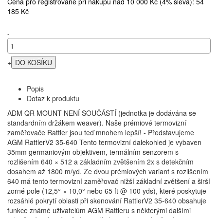
Cena pro registrované při nákupu nad 10 000 Kč (4% sleva): 54
185 Kč
-
+
Popis
Dotaz k produktu
ADM QR MOUNT NENÍ SOUČÁSTÍ (jednotka je dodávána se
standardním držákem weaver). Naše prémiové termovizní
zaměřovače Rattler jsou teď mnohem lepší! - Představujeme
AGM RattlerV2 35-640 Tento termovizní dalekohled je vybaven
35mm germaniovým objektivem, termálním senzorem s
rozlišením 640 × 512 a základním zvětšením 2x s detekčním
dosahem až 1800 m/yd. Ze dvou prémiových variant s rozlišením
640 má tento termovizní zaměřovač nižší základní zvětšení a širší
zorné pole (12,5° × 10,0° nebo 65 ft @ 100 yds), které poskytuje
rozsáhlé pokrytí oblasti při skenování RattlerV2 35-640 obsahuje
funkce známé uživatelům AGM Rattleru s některými dalšími