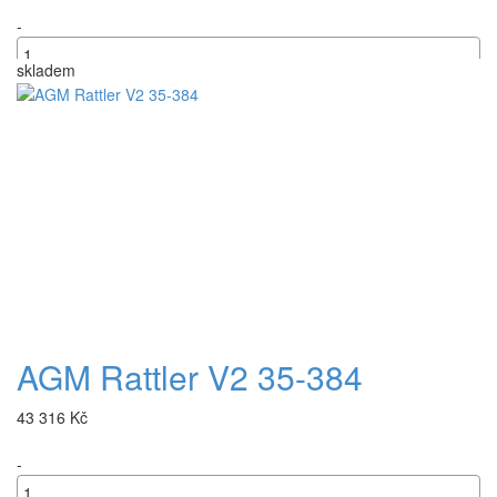
-
skladem
+
AGM Rattler V2 35-384
43 316 Kč
-