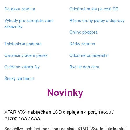
+
Doprava zdarma
Odběrná místa po celé ČR
Výhody pro zaregistrované
Různe druhy platby a dopravy
zákazníky
Online podpora
Telefonická podpora
Dárky zdarma
Garance vrácení peněz
Odborné poradenství
Ověřeno zákazníky
Rychlé doručení
Široký sortiment
Novinky
XTAR VX4 nabíječka s LCD displejem 4 port, 18650 /
21700 / AA / AAA
Spolehlivé nabíjení bez kompromisů. XTAR VX4 je inteligentní