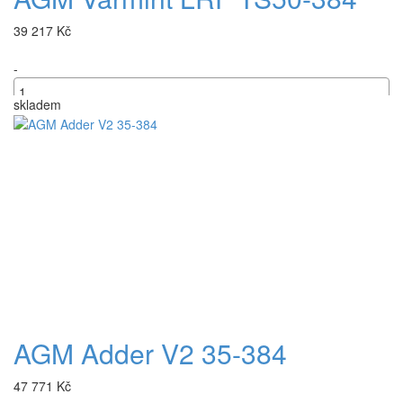
39 217 Kč
-
skladem
+
AGM Adder V2 35-384
47 771 Kč