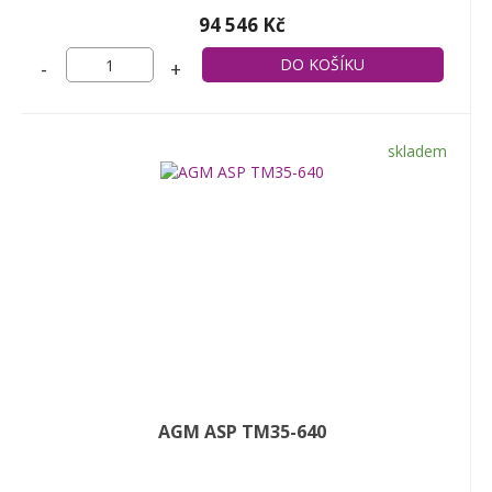
94 546 Kč
-
+
skladem
AGM ASP TM35-640