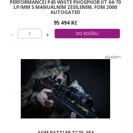
PERFORMANCE) P45 WHITE PHOSPHOR IIT 64-70
LP/MM S MANUÁLNÍM ZESÍLENÍM, FOM 2000
AUTOGATED
95 494 Kč
-
+
skladem
AGM RATTLER TC35-384