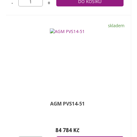
-
+
skladem
AGM PVS14-51
84 784 Kč