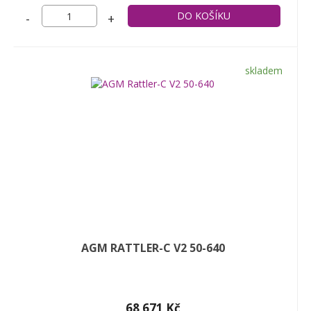
-
+
skladem
AGM RATTLER-C V2 50-640
68 671 Kč