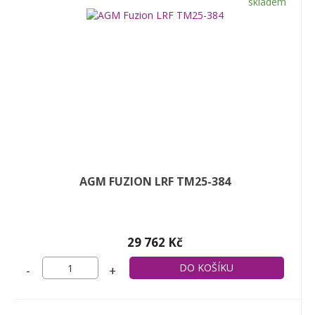
skladem
AGM FUZION LRF TM25-384
29 762 Kč
-
+