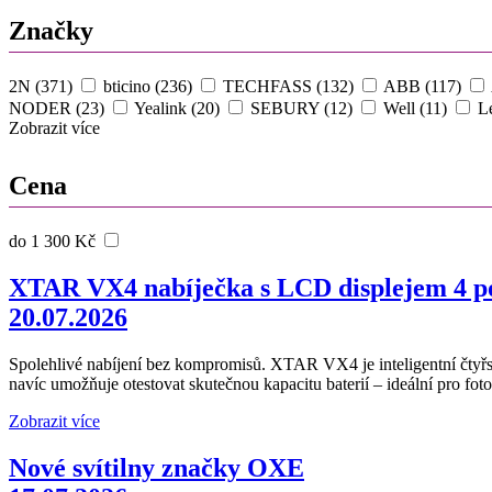
Značky
2N (371)
bticino (236)
TECHFASS (132)
ABB (117)
NODER (23)
Yealink (20)
SEBURY (12)
Well (11)
L
Zobrazit více
Cena
do 1 300 Kč
XTAR VX4 nabíječka s LCD displejem 4 po
20.07.2026
Spolehlivé nabíjení bez kompromisů. XTAR VX4 je inteligentní čtyřs
navíc umožňuje otestovat skutečnou kapacitu baterií – ideální pro fotop
Zobrazit více
Nové svítilny značky OXE