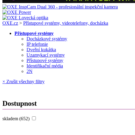
OXE.cz
>
Přístupové systémy, videotelefony, docházka
Přístupové systémy
Docházkové systémy
IP telefonie
Dveřní kukátka
Uzamykací systémy
Přístupové systémy
Identifikační média
2N
× Zrušit všechny filtry
Dostupnost
skladem (652)