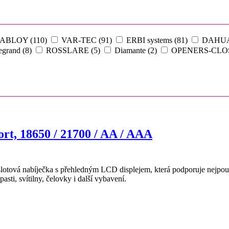
ABLOY (110)
VAR-TEC (91)
ERBI systems (81)
DAHUA
egrand (8)
ROSSLARE (5)
Diamante (2)
OPENERS-CLOS
rt, 18650 / 21700 / AA / AAA
lotová nabíječka s přehledným LCD displejem, která podporuje nejpouž
asti, svítilny, čelovky i další vybavení.