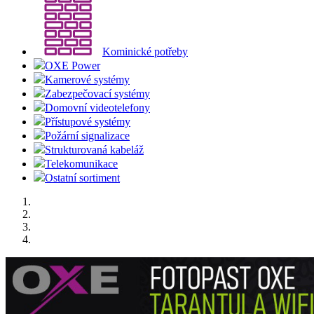
Kominické potřeby
OXE Power
Kamerové systémy
Zabezpečovací systémy
Domovní videotelefony
Přístupové systémy
Požární signalizace
Strukturovaná kabeláž
Telekomunikace
Ostatní sortiment