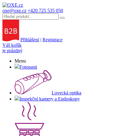
oxe@oxe.cz
+420 725 535 050
Přihlášení
|
Registrace
Váš košík
je prázdný
Menu
Fotopasti
Lovecká optika
Inspekční kamery a Endoskopy