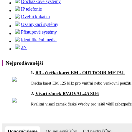
Docházkové systémy
IP telefonie
Dveřní kukátka
Uzamykací systémy
Přístupové systémy
Identifikační média
2N
Nejprodávanější
1.
R3 - čtečka karet EM - OUTDOOR METAL
Čtečka karet EM 125 kHz pro vnitřní nebo venkovní použití.
2.
Visací zámek RV.OVAL.45 SU6
Kvalitní visací zámek české výroby pro ještě větší zabezpeč
Doporučujeme
Od nejlevnějšího
Od nejdražšího