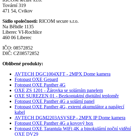
Tovární 319
471 54, Cvikov
Sídlo společnosti:
RICOM secure s.r.o.
Na Bělidle 1135
Liberec VI-Rochlice
460 06 Liberec
IČO: 08572852
DIČ: CZ08572852
Oblíbené produkty:
AVTECH DGC1004XFT - 2MPX Dome kamera
Fotopast OXE Gepard
Fotopast OXE Panther 4G
OXE ZS 1201 - Žárovka se solárním panelem
OXE SUREZEN 01 - Bezkontaktní digitální teploměr
Fotopast OXE Panther 4G a solární panel
Fotopast OXE Panther 4G, externí akumulátor a napájecí
kabel
AVTECH DGM2203ASVSEP - 2MPX IP Dome kamera
Fotopast OXE Panther 4G a kovový box
Fotopast OXE Tarantula WiFi 4K a binokulární noční vidění
OXE DV29