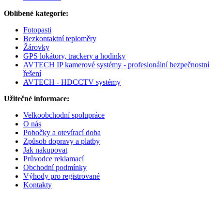
Oblíbené kategorie:
Fotopasti
Bezkontaktní teploměry
Žárovky
GPS lokátory, trackery a hodinky
AVTECH IP kamerové systémy - profesionální bezpečnostní
řešení
AVTECH - HDCCTV systémy
Užitečné informace:
Velkoobchodní spolupráce
O nás
Pobočky a otevírací doba
Způsob dopravy a platby
Jak nakupovat
Průvodce reklamací
Obchodní podmínky
Výhody pro registrované
Kontakty