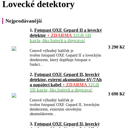
Lovecké detektory
Nejprodávanější
1.
Fotopast OXE Gepard II a lovecký
detektor
+ ZDARMA
32GB SD
karta, 6ks baterií a doprava!
3 290 Kč
Cenově výhodný balíček je
tvořen fotopastí OXE Gepard II a loveckým
detektorem, který doplňuje fotopast o
funkci...
2.
Fotopast OXE Gepard II, lovecký
detektor, externí akumulátor 6V/7Ah
a napájecí kabel
+ ZDARMA
32GB
SD karta, 6ks baterií a doprava!
3 690 Kč
Cenově výhodný balíček je
tvořen fotopastí OXE Gepard II, loveckým
detektorem, externím olověným
akumulátorem...
3.
Fotopast OXE Gepard II, lovecký