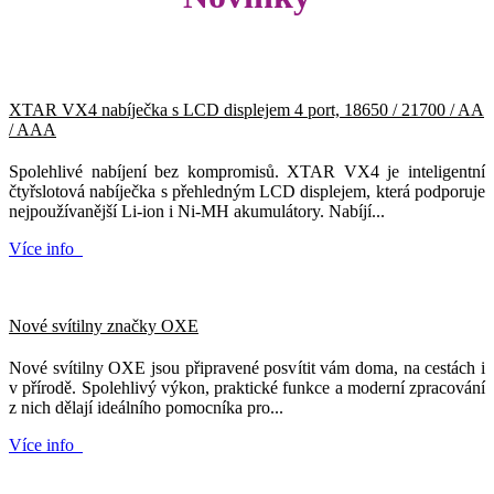
XTAR VX4 nabíječka s LCD displejem 4 port, 18650 / 21700 / AA
/ AAA
Spolehlivé nabíjení bez kompromisů. XTAR VX4 je inteligentní
čtyřslotová nabíječka s přehledným LCD displejem, která podporuje
nejpoužívanější Li-ion i Ni-MH akumulátory. Nabíjí...
Více info
Nové svítilny značky OXE
Nové svítilny OXE jsou připravené posvítit vám doma, na cestách i
v přírodě. Spolehlivý výkon, praktické funkce a moderní zpracování
z nich dělají ideálního pomocníka pro...
Více info