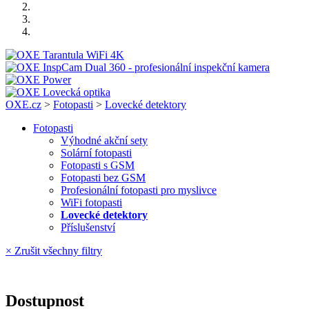
OXE.cz
>
Fotopasti
>
Lovecké detektory
Fotopasti
Výhodné akční sety
Solární fotopasti
Fotopasti s GSM
Fotopasti bez GSM
Profesionální fotopasti pro myslivce
WiFi fotopasti
Lovecké detektory
Příslušenství
× Zrušit všechny filtry
Dostupnost