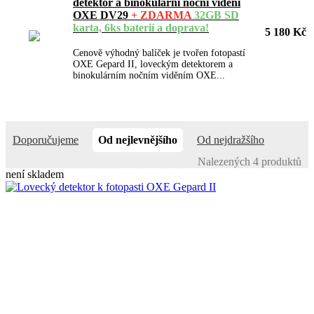
detektor a binokulární noční vidění
OXE DV29
+ ZDARMA
32GB SD
karta, 6ks baterií a doprava!
5 180 Kč
Cenově výhodný balíček je tvořen fotopastí
OXE Gepard II, loveckým detektorem a
binokulárním nočním viděním OXE...
Doporučujeme
Od nejlevnějšího
Od nejdražšího
Nalezených 4 produktů
není skladem