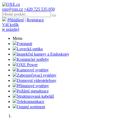
oxe@oxe.cz
+420 725 535 050
Přihlášení
|
Registrace
Váš košík
je prázdný
Menu
Fotopasti
Lovecká optika
Inspekční kamery a Endoskopy
Kominické potřeby
OXE Power
Kamerové systémy
Zabezpečovací systémy
Domovní videotelefony
Přístupové systémy
Požární signalizace
Strukturovaná kabeláž
Telekomunikace
Ostatní sortiment